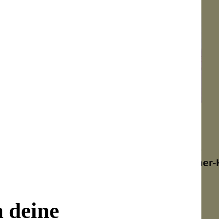
+
1
e Balm Cosmetics
UVBIO
r Glitzer-Lidschatten
Bronzing-Shimmer-
mour-Make-Up
Sonnen-Schimmer
n deine
chbare Farben
Bio-Qualität
 zu verblenden
Mit Arganöl