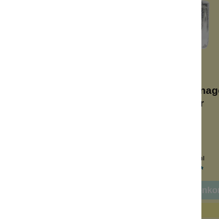
Mia Cosmetics
Inuwet
itzerpuder Rosa
Kinder-Glitzernag
Silber
talgischer Flakon
abwaschbar
zer all over
mit Vanilleduft
h für unterwegs
wasserbasiert
Inhalt:
5 g
Inhalt:
5 ml
14,99 €*
8,99 €*
n den Warenkorb
In den Warenko