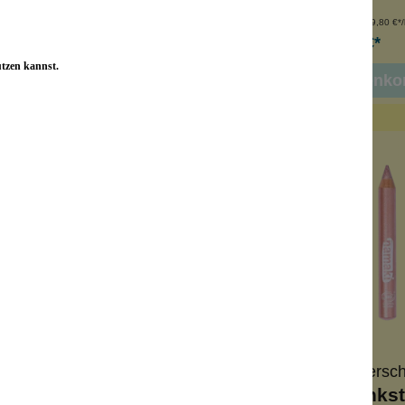
Inhalt:
4.5 ml
Inhalt:
50 ml
(599,80 €*/l
15,99 €*
29,99 €*
utzen kannst.
In den Warenko
Birkenspanner
Namaki Bio-Kindersc
tzer-Nagellack Blue
Glitzer-Schminksti