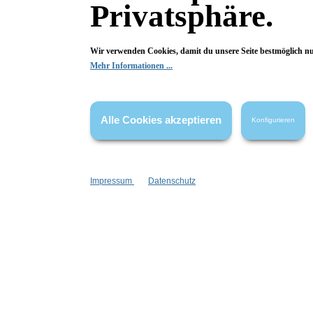
Privatsphäre.
Inhalt:
4 g
17,99 €*
Wir verwenden Cookies, damit du unsere Seite bestmöglich n
In den Warenkorb
Mehr Informationen ...
Alle Cookies akzeptieren
Konfigurieren
Impressum
Datenschutz
Inuwet
Kinder-Glitzer Topcoat Stars
Biogli