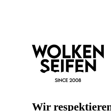
Si Si La Paillette
Th
Glitzerpuder-Gold
Flüssige
nostalgischer Flakon
Gla
Wir respektiere
shine on!
mis
auch für unterwegs
gut