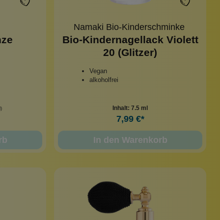
Namaki Bio-Kinderschminke
nze
Bio-Kindernagellack Violett
20 (Glitzer)
Vegan
alkoholfrei
Inhalt:
7.5 ml
)
7,99 €*
rb
In den Warenkorb