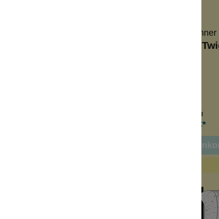
Fazit Beauty
Birkenspanner
ver Eye Speckles
Glitzerpigment Twi
Rose
poräres Tattoo
Glamour-Make-Up
mour-Augen-Make-Up
All-Time-Gold
e Up Patches
pures Pigment
Inhalt:
1 Stück
Inhalt:
2 g
14,99 €*
19,99 €*
n den Warenkorb
In den Warenko