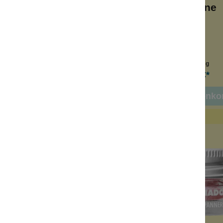
Sunshine
mour-Make-Up
Jumbo-Stifte
rlicher Glitzer
Gold, Pink, Kupfer
e Deckkraft
Festival-Feeling
Inhalt:
7.5 ml
Inhalt:
6.3 g
12,00 €*
22,99 €*
n den Warenkorb
In den Warenko