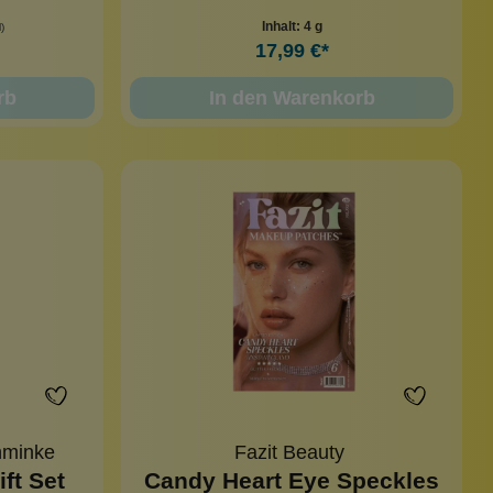
Inhalt:
4 g
)
17,99 €*
rb
In den Warenkorb
hminke
Fazit Beauty
ft Set
Candy Heart Eye Speckles