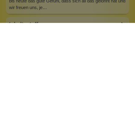
bis heute das gute Gefühl, dass sich all das gelohnt hat und
wir freuen uns, je…
Inhaltsstoffe
Bewertungen (0)
Fragen & Antworten (0)
Eigenschaften:
anti-aging
beruhigend
Haar & Haut-Typ:
für jede Haut
Marke:
Wolkenseifen