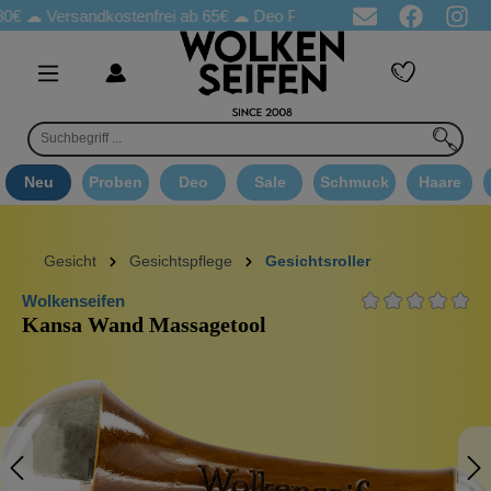
Versandkostenfrei ab 65€
☁ Deo Proben in jeder Bestellung
☁ G
Neu
Proben
Deo
Sale
Schmuck
Haare
Gesicht
Gesichtspflege
Gesichtsroller
Wolkenseifen
Kansa Wand Massagetool