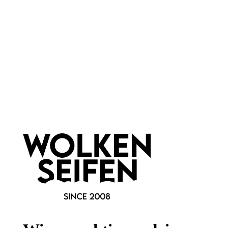
(Hagebuttenkernöl)
bei trockener, rissiger Haut
Anti-Aging
mit Omega-Fettsäuren
revitalisierend
Narbenpflege
kalt gepresst
30 ml
30 ml
Inhalt:
(299,67 €*/l)
Inhalt:
(333,00 €*/l)
8,99 €*
9,99 €*
Hinzufügen
Hinzufügen
Newsletter abonnieren!