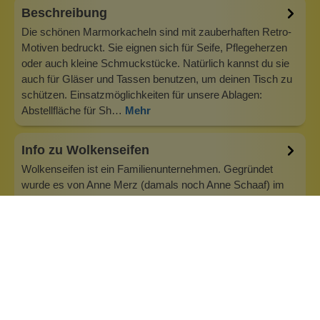
Beschreibung
Die schönen Marmorkacheln sind mit zauberhaften Retro-
Motiven bedruckt. Sie eignen sich für Seife, Pflegeherzen
oder auch kleine Schmuckstücke. Natürlich kannst du sie
auch für Gläser und Tassen benutzen, um deinen Tisch zu
schützen. Einsatzmöglichkeiten für unsere Ablagen:
Abstellfläche für Sh…
Mehr
Info zu Wolkenseifen
Wolkenseifen ist ein Familienunternehmen. Gegründet
wurde es von Anne Merz (damals noch Anne Schaaf) im
Jahr 2008. Als Alleinerziehende zog sie die kleine Firma
nebenberuflich hoch. Der Zuspruch unserer Kunden gibt ihr
bis heute das gute Gefühl, dass sich all das gelohnt hat und
wir freuen uns, je…
Inhaltsstoffe