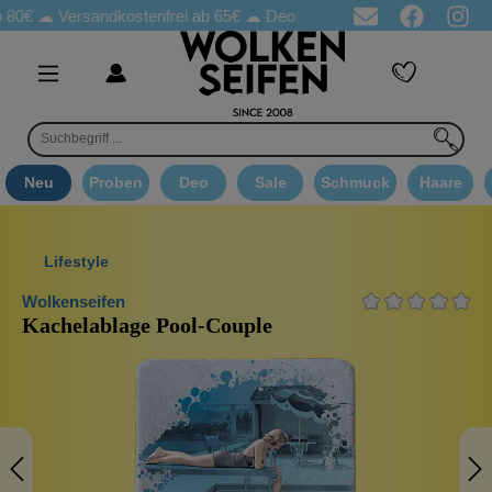
☁
Versandkostenfrei ab 65€
☁ Deo Proben in jeder Bestellung
☁ 
Neu
Proben
Deo
Sale
Schmuck
Haare
Lifestyle
Wolkenseifen
Kachelablage Pool-Couple