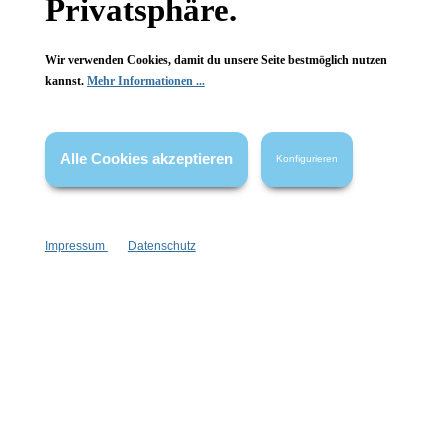
Privatsphäre.
Wir verwenden Cookies, damit du unsere Seite bestmöglich nutzen
kannst.
Mehr Informationen ...
Vertrag widerrufen
* Alle Preise inkl. gesetzl. Mehrwertsteuer zzgl.
Versandkosten
,
Alle Cookies akzeptieren
Konfigurieren
wenn nicht anders angegeben.
Impressum
Datenschutz