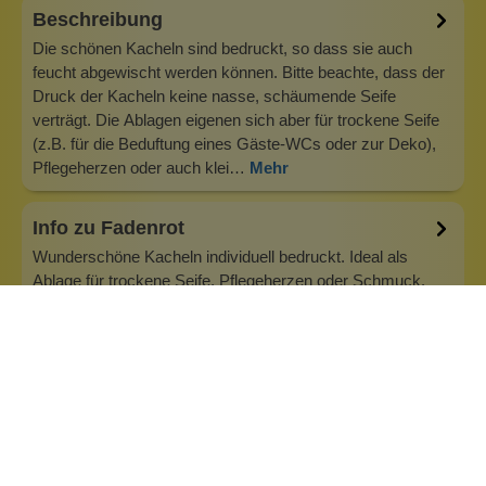
Beschreibung
Die schönen Kacheln sind bedruckt, so dass sie auch
feucht abgewischt werden können. Bitte beachte, dass der
Druck der Kacheln keine nasse, schäumende Seife
verträgt. Die Ablagen eigenen sich aber für trockene Seife
(z.B. für die Beduftung eines Gäste-WCs oder zur Deko),
Pflegeherzen oder auch klei…
Mehr
Info zu Fadenrot
Wunderschöne Kacheln individuell bedruckt. Ideal als
Ablage für trockene Seife, Pflegeherzen oder Schmuck.
Oder viele andere Kleinigkeiten. Der rote Faden, der sich
durch alle die schönen Entwürfe der Manufaktur aus
Hamburg zieht, ist die Individualität und natürlich der rote
Faden selbst, der in d…
Inhaltsstoffe