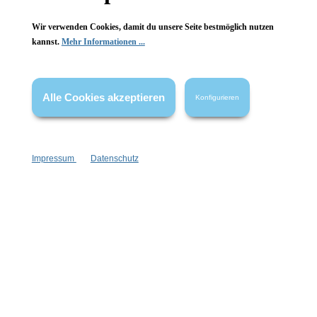
Wir verwenden Cookies, damit du unsere Seite bestmöglich nutzen
kannst.
Mehr Informationen ...
Vertrag widerrufen
Alle Cookies akzeptieren
Konfigurieren
* Alle Preise inkl. gesetzl. Mehrwertsteuer zzgl.
Versandkosten
,
wenn nicht anders angegeben.
Impressum
Datenschutz