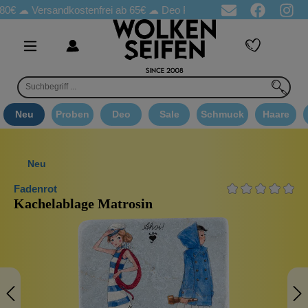
☁
Versandkostenfrei ab 65€
☁ Deo Proben in jeder Bestellung
☁ 
Neu
Proben
Deo
Sale
Schmuck
Haare
Neu
Fadenrot
Kachelablage Matrosin