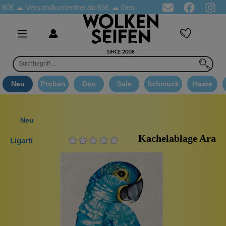
☁
Versandkostenfrei ab 65€
☁ Deo Proben in jeder Bestellung
☁
Neu
Proben
Deo
Sale
Schmuck
Haare
Neu
Kachelablage Ara
Ligarti