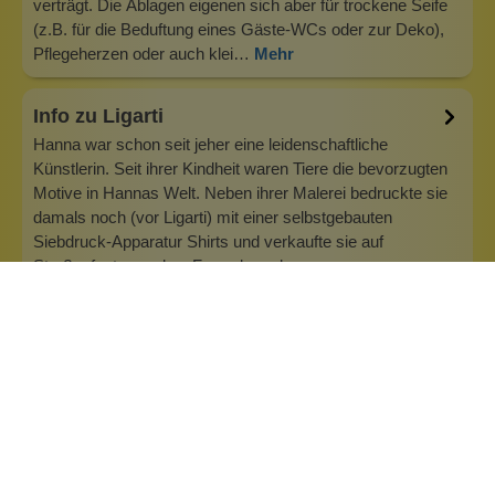
verträgt. Die Ablagen eigenen sich aber für trockene Seife
(z.B. für die Beduftung eines Gäste-WCs oder zur Deko),
Pflegeherzen oder auch klei…
Mehr
Info zu Ligarti
Hanna war schon seit jeher eine leidenschaftliche
Künstlerin. Seit ihrer Kindheit waren Tiere die bevorzugten
Motive in Hannas Welt. Neben ihrer Malerei bedruckte sie
damals noch (vor Ligarti) mit einer selbstgebauten
Siebdruck-Apparatur Shirts und verkaufte sie auf
Straßenfesten und an Freunde und…
Inhaltsstoffe
Bewertungen (0)
Fragen & Antworten (0)