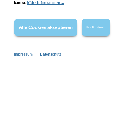
kannst.
Mehr Informationen ...
* Alle Preise inkl. gesetzl. Mehrwertsteuer zzgl.
Versandkosten
,
wenn nicht anders angegeben.
Alle Cookies akzeptieren
Konfigurieren
Impressum
Datenschutz