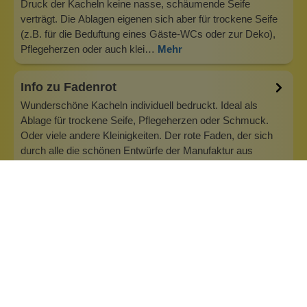
Druck der Kacheln keine nasse, schäumende Seife
verträgt. Die Ablagen eigenen sich aber für trockene Seife
(z.B. für die Beduftung eines Gäste-WCs oder zur Deko),
Pflegeherzen oder auch klei…
Mehr
Info zu Fadenrot
Wunderschöne Kacheln individuell bedruckt. Ideal als
Ablage für trockene Seife, Pflegeherzen oder Schmuck.
Oder viele andere Kleinigkeiten. Der rote Faden, der sich
durch alle die schönen Entwürfe der Manufaktur aus
Hamburg zieht, ist die Individualität und natürlich der rote
Faden selbst, der in d…
Inhaltsstoffe
Bewertungen (0)
Fragen & Antworten (0)