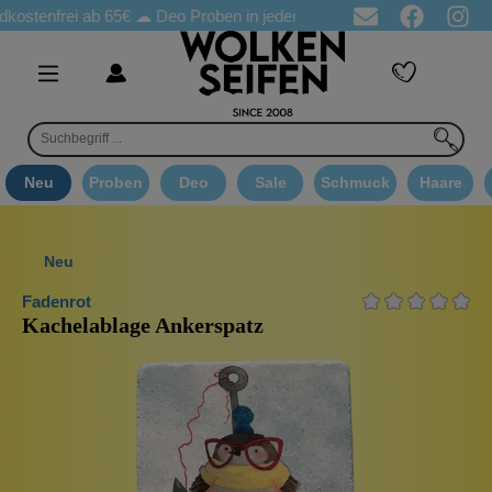
frei ab 65€
☁ Deo Proben in jeder Bestellung
☁ Goodie Auswa
Neu
Proben
Deo
Sale
Schmuck
Haare
Neu
Fadenrot
Kachelablage Ankerspatz