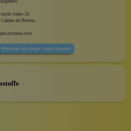
rangaben:
eição Sales 23
 Caldas da Rainha
rgiecompany.com
 Produkte von Orgie - Dare Yourself
sstoffe