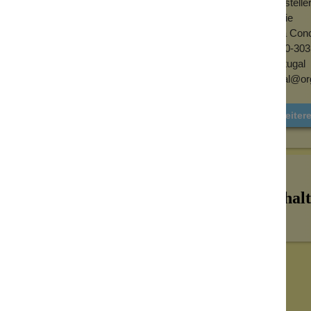
Herstelle
Orgie
dgefühl
Rua Conc
2500-303
he, Feuchtigkeit und ein glatteres Gefühl im
Portugal
ten für ein angenehmeres, natürlicheres
geral@o
Weitere
n
erendes Gefühl. Der Mund fühlt sich
Küsse weicher und intensiver wahrgenommen
Inhalt
ion anregen. Menthol sorgt für ein kühles,
tes, angenehmes Mundgefühl. Zitronenöl und