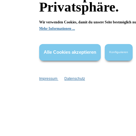
Privatsphäre.
Fragen & Antworten
Wir verwenden Cookies, damit du unsere Seite bestmöglich n
Mehr Informationen ...
Deine Frage kann entweder von uns, von Herstellern oder v
Alle Cookies akzeptieren
Konfigurieren
Bewertungen
Impressum
Datenschutz
0 von 0 Bewertungen
Begeistert? Dann los!
Wir freuen uns über deine Bewertung. Damit hilfst du uns,
auch Andere zu begeistern.
Hier Bewertung abgeben