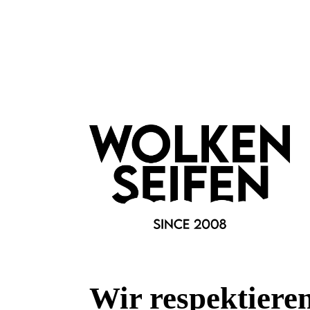
1 bis 2 Sprühstöße auf die Zunge geben und einige Sekunden
Vorteile auf einen Blick
Mundspray mit frischem Minzgeschmack
Kann die natürliche Speichelproduktion anregen
Sorgt für ein feuchteres und geschmeidigeres Mundgef
Erfrischt den Atem
Ideal vor dem Küssen oder intimen Momenten
Einfache Anwendung mit 1 bis 2 Sprühstößen
Merkmale
Marke:
Orgie - Dare Yourselt
Wir respektiere