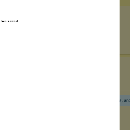
utzen kannst.
Senden
on unseren Kunden beantwortet werden.
Bewertungen nur in der aktuellen Sprache anzeigen.
Hier gibt es noch gar keine Bewertung! Bitte hilf uns, an