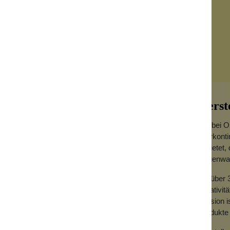
Herst
Wir bei O
interkont
anbietet,
Regenwal
Mit über 
Kreativit
eschmack
Mission i
s den Speichelfluss anregt und für ein
Produkte 
ischt den Atem, spendet Feuchtigkeit und