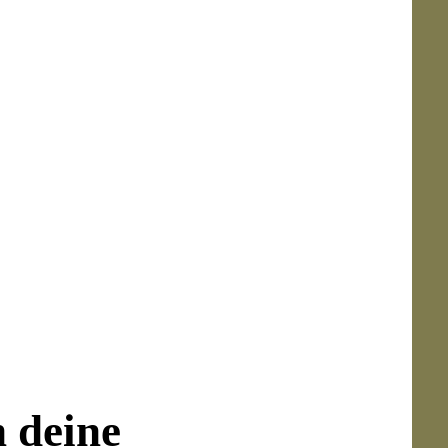
 warten. Bei Bedarf erneut anwenden.
ühl
n deine