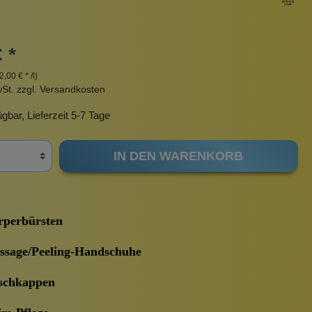
Pinzetten
Intimpflege
Pomade
Sonnenschutz
 *
Taschen
Insektenstiche
2,00 € * /l)
wSt. zzgl. Versandkosten
urbeutel
Pinsel
rscrub
Körperpuder
gbar, Lieferzeit 5-7 Tage
Haargummis und Spangen
Nachfüllpackungen
IN DEN WARENKORB
Rasur
perbürsten
Sonnenschutz
sage/Peeling-Handschuhe
chkappen