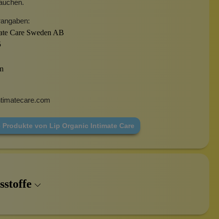
rauchen.
rangaben:
mate Care Sweden AB
5
m
ntimatecare.com
 Produkte von Lip Organic Intimate Care
sstoffe