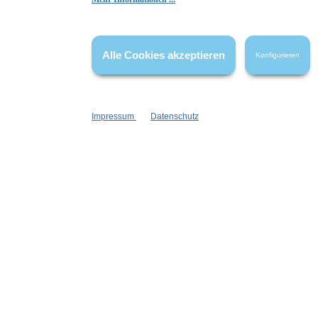
Die Bewertungen werden vor ihrer Veröffentlichung nicht auf ihre
Echtheit überprüft. Sie können daher auch von Verbrauchern stammen,
die die bewerteten Produkte tatsächlich gar nicht erworben/genutzt
haben.
Alle Cookies akzeptieren
Konfigurieren
Impressum
Datenschutz