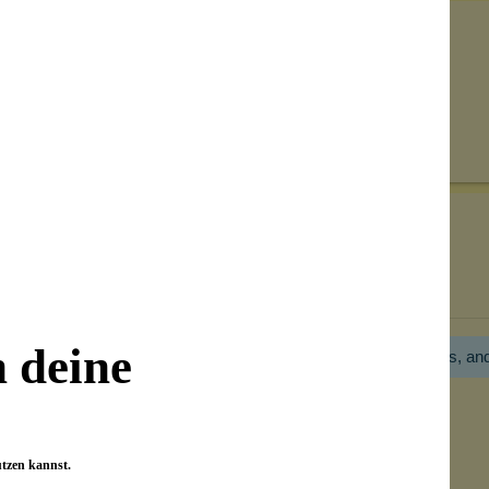
Senden
on unseren Kunden beantwortet werden.
Bewertungen nur in der aktuellen Sprache anzeigen.
n deine
Hier gibt es noch gar keine Bewertung! Bitte hilf uns, an
utzen kannst.