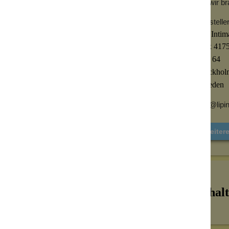
die wir b
Herstelle
Lip Inti
che anstatt Seife oder Duschgel. Es ist
Box 417
wünschen und das Scheidenmilieu nicht
102 64
Stockhol
Sweden
info@lipi
Weitere
Inhalt