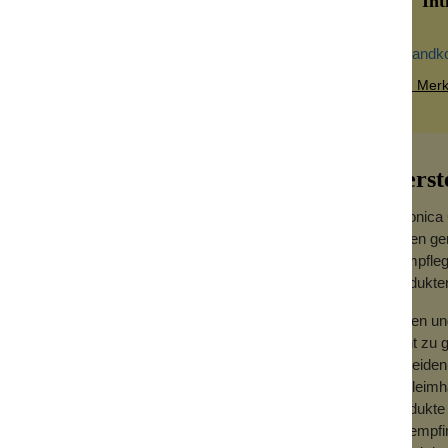
Inti
Versandk
Zum Merkz
Kokos
Herst
Veronica 
Leben ge
Intimpfle
Produkten
legt hinterlässt. Das Reinigungsöl für den
 Das Öl hat einen dezenten und femininen
Seifen un
sich für die empfindlichste Haut.
nicht zu
Scheidenm
timmung hat? Der warme, weiche und
Schleimhä
sinnliches Gefühl. Medizinische Experimente
Produkte a
kann.
die empfi
Körper oder als sinnliches Massageöl