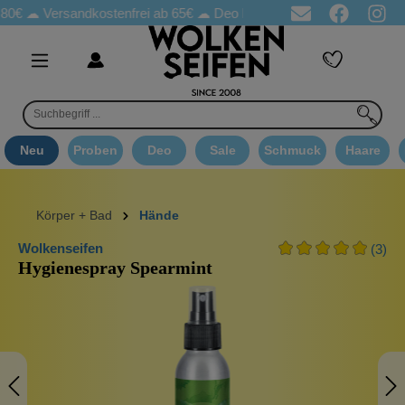
☁
Versandkostenfrei ab 65€
☁ Deo Proben in jeder Bestellung
☁ 
Neu
Proben
Deo
Sale
Schmuck
Haare
Körper + Bad
Hände
Wolkenseifen
(3)
Hygienespray Spearmint