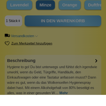
Lavendel
Minze
Orange
Duftfrei
IN DEN WARENKORB
Versandkosten
Zum Merkzettel hinzufügen
Beschreibung
Hygiene to go! Du bist unterwegs und fühlst dich irgendwie
unwohl, wenn du Geld, Türgriffe, Handläufe, den
Einkaufswagen oder eine Tastatur anfassen musst? Dann
wäre es gut, wenn du das Wolkenseifen Hygienespray
dabei hast. Mit einem Alkoholgehalt von 80% beseitigt es
alles, was in einer gesunden W…
Mehr