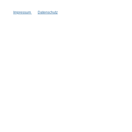
Vertrag widerrufen
Impressum
Datenschutz
* Alle Preise inkl. gesetzl. Mehrwertsteuer zzgl.
Versandkosten
,
wenn nicht anders angegeben.