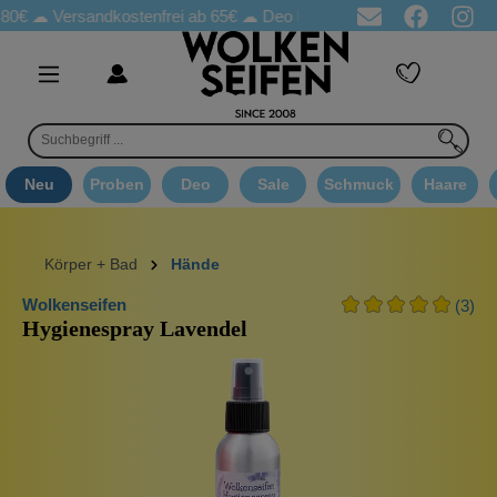
☁
Versandkostenfrei ab 65€
☁ Deo Proben in jeder Bestellung
☁ 
Neu
Proben
Deo
Sale
Schmuck
Haare
Körper + Bad
Hände
Wolkenseifen
(3)
Hygienespray Lavendel