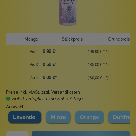
Menge
Stückpreis
Grundpreis
9,99 €*
Bis
1
( 99,90 € * /l)
8,50 €*
Bis
3
( 85,00 € * /l)
8,00 €*
Ab
4
( 80,00 € * /l)
Preise inkl. MwSt. zzgl. Versandkosten
Sofort verfügbar, Lieferzeit 5-7 Tage
Auswahl
Lavendel
Minze
Orange
Duftfrei