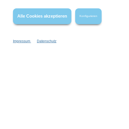
FAQ
Alle Cookies akzeptieren
Konfigurieren
Impressum
Datenschutz
Vertrag widerrufen
* Alle Preise inkl. gesetzl. Mehrwertsteuer zzgl.
Versandkosten
,
wenn nicht anders angegeben.