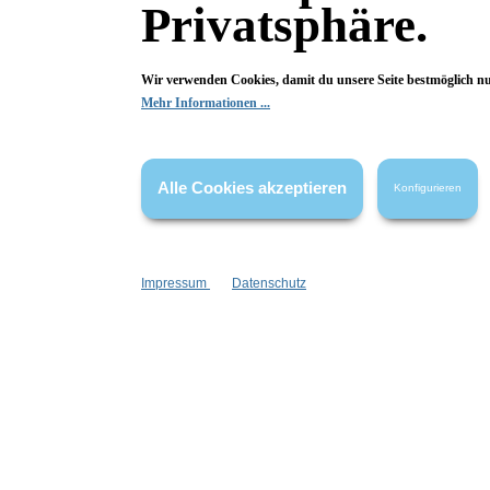
Privatsphäre.
Deine Frage kann entweder von uns, von Herstellern oder v
Wir verwenden Cookies, damit du unsere Seite bestmöglich n
Mehr Informationen ...
Bewertungen
0 von 0 Bewertungen
Alle Cookies akzeptieren
Konfigurieren
Begeistert? Dann los!
Wir freuen uns über deine Bewertung. Damit hilfst du uns,
Impressum
Datenschutz
auch Andere zu begeistern.
Hier Bewertung abgeben
Die Bewertungen werden vor ihrer Veröffentlichung nicht auf ihre
Echtheit überprüft. Sie können daher auch von Verbrauchern stammen,
die die bewerteten Produkte tatsächlich gar nicht erworben/genutzt
haben.