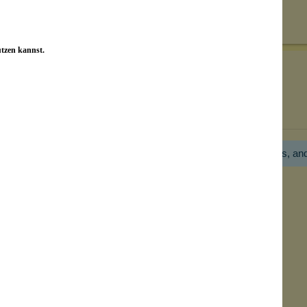
on unseren Kunden beantwortet werden.
utzen kannst.
Bewertungen nur in der aktuellen Sprache anzeigen.
Hier gibt es noch gar keine Bewertung! Bitte hilf uns, an