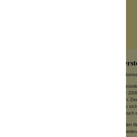
Herst
Wolkensei
Gegründe
Jahr 2008
hoch. Der
dass sich
für euch
m Konturieren und Verblenden von
ner Pinsel, ein All in One.
Zu den We
Zufrieden
der Wangen und der Kinnlinie. Er hat eine