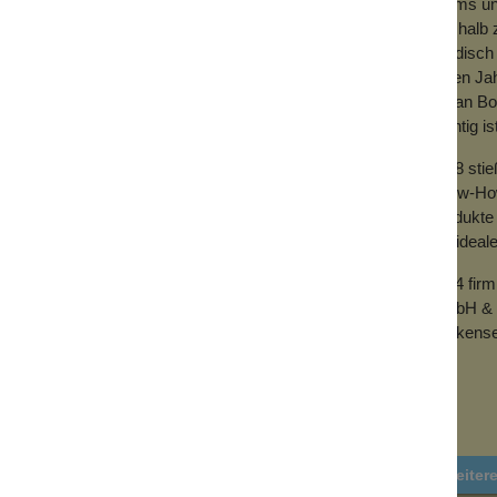
Teams und
lieren, denn er passt
Deshalb z
hnelle Touch-ups zwischendurch.
händisch 
vielen Ja
mit an Bo
nge Freude daran hast.
wichtig is
2018 sti
r waschbaren Abschminkpads entfernen
Know-How 
Produkte 
annst auch ein mildes Babyshampoo nehmen
der ideal
 einen Pinselreiniger findest du z.B. bei
2024 fir
GmbH & 
Wolkense
 in den Schaft laufen. Du kannst auch das
en. So ist der Pinselkopf leicht nach unten
und abbrechen
Weiter