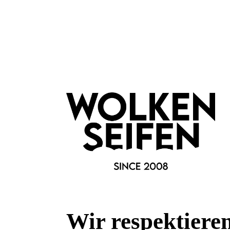
Merkmale
Anlass:
aus der Manufaktur
Eigenschaften:
Vegan
Marke:
Wolkenseifen
Fragen & Antworten
Wir respektiere