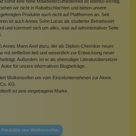
 somit eine hohe Mitarbeiterzufriedenheit ist ebenso wichtig.
iehen wir nicht in Rabattschlachten und bieten unsere
gefertigten Produkte auch nicht auf Plattformen an. Seit
hren ist auch Annes Sohn Lucas als studierter Betriebswirt
rd und kümmert sich um alles, was auf administrativer Seite
t.
eß Annes Mann Axel dazu, der als Diplom-Chemiker neues
mit einfließen ließ und wesentlich zur Entwicklung neuer
beiträgt. Außerdem ist er als ehemaliger Literaturübersetzer
e Autor für unsere informativen Blogbeiträge.
miert Wolkenseifen um vom Einzelunternehmen zur Alovis
Co. KG.
ifen
®
ist eine eingetragene Marke.
e Produkte von Wolkenseifen