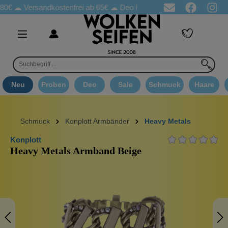
Versandkostenfrei ab 65€
☁ Deo Proben in jeder Bestellung
☁ G
Neu
Proben
Deo
Sale
Schmuck
Haare
Schmuck
Konplott Armbänder
Heavy Metals
Konplott
Heavy Metals Armband Beige