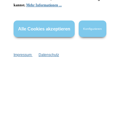
kannst.
Mehr Informationen ...
Vertrag widerrufen
* Alle Preise inkl. gesetzl. Mehrwertsteuer zzgl.
Versandkosten
,
Alle Cookies akzeptieren
Konfigurieren
wenn nicht anders angegeben.
Impressum
Datenschutz