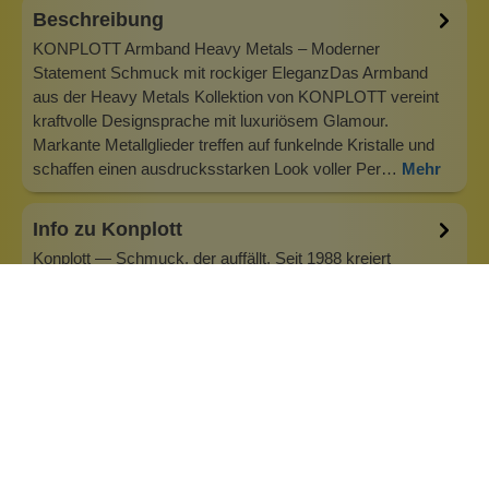
Beschreibung
KONPLOTT Armband Heavy Metals – Moderner
Statement Schmuck mit rockiger EleganzDas Armband
aus der Heavy Metals Kollektion von KONPLOTT vereint
kraftvolle Designsprache mit luxuriösem Glamour.
Markante Metallglieder treffen auf funkelnde Kristalle und
schaffen einen ausdrucksstarken Look voller Per…
Mehr
Info zu Konplott
Konplott — Schmuck, der auffällt. Seit 1988 kreiert
Designerin Miranda Konstantinidou von Luxemburg aus
handgefertigten Modeschmuck, der Farben, Kristalle und
außergewöhnliche Details zu echten Statement-Pieces
vereint. Jedes Stück wird mit Liebe zum Detail gefertigt und
bringt Individualität in je…
Inhaltsstoffe