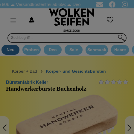
☁
Versandkostenfrei ab 65€
☁ Deo Proben in jeder Bestellung
☁
Neu
Proben
Deo
Sale
Schmuck
Haare
Körper + Bad
Körper- und Gesichtsbürsten
Bürstenfabrik Keller
Handwerkerbürste Buchenholz