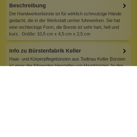
Beschreibung
Die Handwerkerbürste ist für wirklich schmutzige Hände
gedacht, die in der Werkstatt umher fuhrwerken. Sie hat
eine rechteckige Form, die Borste ist sehr hart, hell und
kurz. Größe: 10,5 cm x 4,5 cm x 2,5 cm
Info zu Bürstenfabrik Keller
Haar- und Körperpflegebürsten aus Todtnau Keller Bürsten
ist einer der führenden Hersteller von Haarbürsten. In den
Bürsten werden nur ausgesuchte hochwertige Rohstoffe
verarbeitet. Erstklassige Verarbeitung und gewissenhafte
Materialauswahl - das sind echte Qualitätsprodukte aus
dem Schwarzwald.…
Inhaltsstoffe
Bewertungen (0)