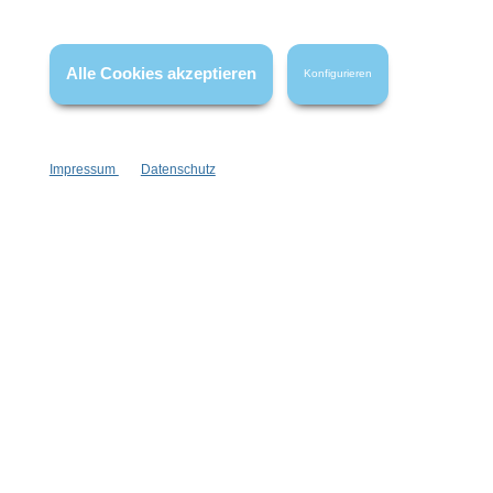
Wissenswertes
FAQ
Alle Cookies akzeptieren
Konfigurieren
Impressum
Datenschutz
Vertrag widerrufen
* Alle Preise inkl. gesetzl. Mehrwertsteuer zzgl.
Versandkosten
,
wenn nicht anders angegeben.