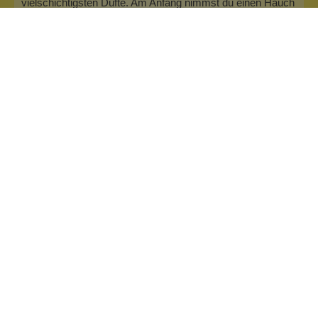
vielschichtigsten Düfte. Am Anfang nimmst du einen Hauch
Gurke, etwas Grapefruit und Magnolie wahr. In der Basis
sind holzige Noten wie Sandelholz und Ambra…
Mehr
Info zu Wolkenseifen
Wolkenseifen ist ein Familienunternehmen. Gegründet
wurde es von Anne Merz (damals noch Anne Schaaf) im
Jahr 2008. Als Alleinerziehende zog sie die kleine Firma
nebenberuflich hoch. Der Zuspruch unserer Kunden gibt ihr
bis heute das gute Gefühl, dass sich all das gelohnt hat und
wir freuen uns, je…
Inhaltsstoffe
Bewertungen (0)
Fragen & Antworten (0)