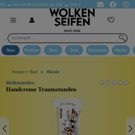
rsandkostenfrei ab 65€
☁ Deo Proben in jeder Bestellung
☁ Goo
Neu
Proben
Deo
Sale
Schmuck
Haare
Körper + Bad
Hände
Wolkenseifen
Handcreme Traumstunden