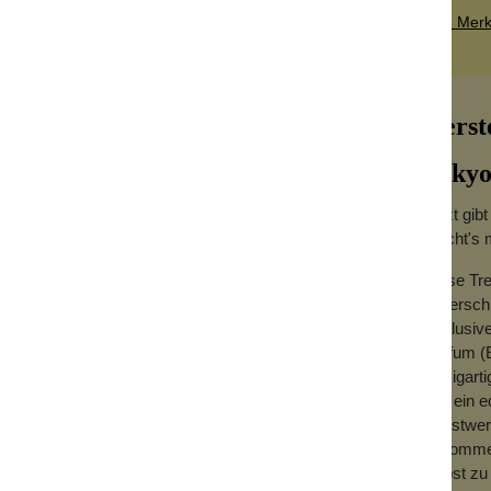
Zum Merkz
Herst
Tokyo
Jetzt gib
macht's 
Diese Tr
uf der sternenklaren Seerose, gewaschen in
höhersch
n Weihrauch und Vetiver.
Exklusive
Parfum (E
einzigart
und ein e
Kunstwerk
ankommen.
selbst zu