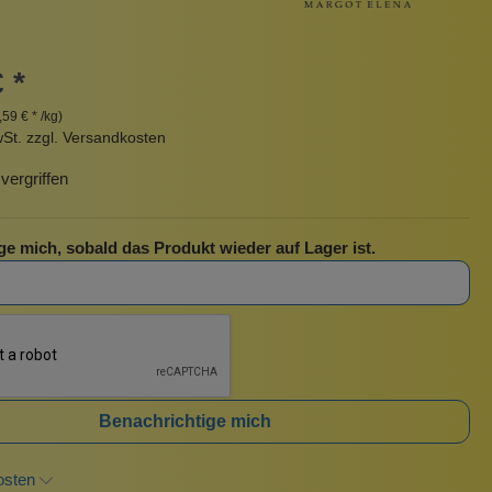
Pinzetten
Pomade
Insektenstiche
Sonnenschutz
 *
Taschen
,59 € * /kg)
rscrub
Körperpuder
wSt. zzgl. Versandkosten
urbeutel
Pinsel
ergriffen
Nachfüllpackungen
Haargummis und Spangen
ge mich, sobald das Produkt wieder auf Lager ist.
Rasur
Sonnenschutz
Benachrichtige mich
osten