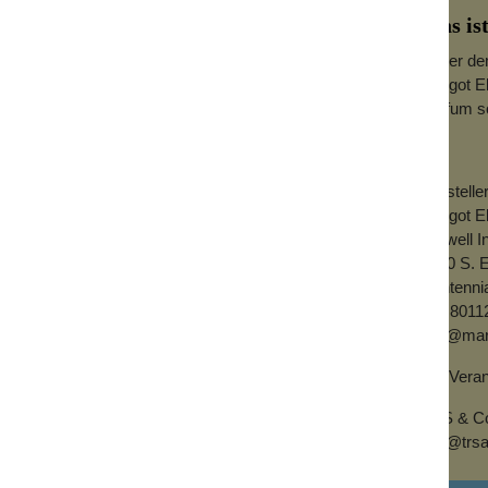
Was is
Hinter de
Margot El
Parfum so
Herstelle
Margot El
Burwell I
6890 S. 
Centenni
CO 8011
info@mar
EU-Verant
TRS & Co 
info@trs