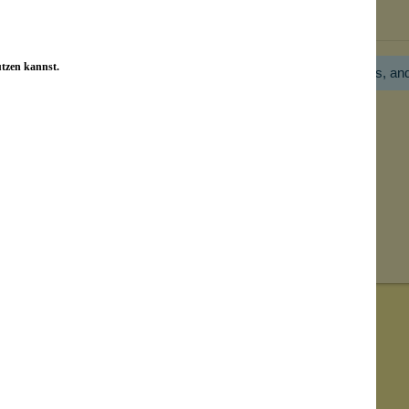
Bewertungen nur in der aktuellen Sprache anzeigen.
utzen kannst.
Hier gibt es noch gar keine Bewertung! Bitte hilf uns, an