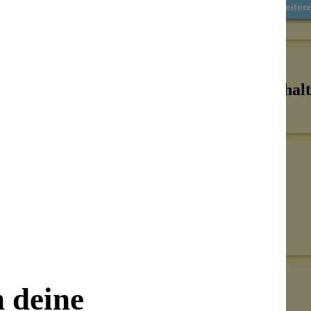
Weiter
Inhalt
Senden
on unseren Kunden beantwortet werden.
n deine