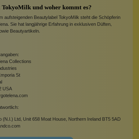
t TokyoMilk und woher kommt es?
m aufsteigenden Beautylabel TokyoMilk steht die Schöpferin
ena. Sie hat langjährige Erfahrung in exklusiven Düften,
wie Beautyartikeln.
rangaben:
ena Collections
ndustries
Emporia St
al
2 USA
gotelena.com
wortlich:
(N.I.) Ltd, Unit 658 Moat House, Northern Ireland BT5 5AD
andco.com