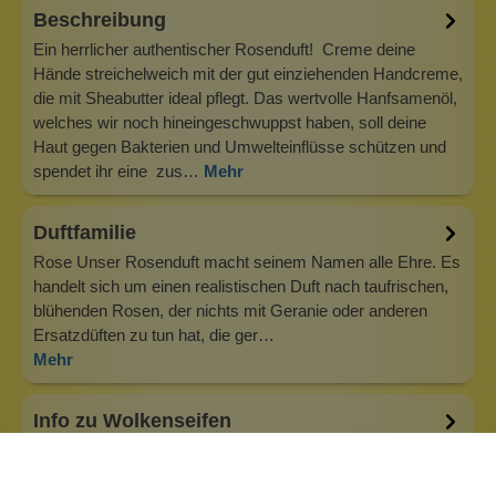
Beschreibung
Ein herrlicher authentischer Rosenduft! Creme deine
Hände streichelweich mit der gut einziehenden Handcreme,
die mit Sheabutter ideal pflegt. Das wertvolle Hanfsamenöl,
welches wir noch hineingeschwuppst haben, soll deine
Haut gegen Bakterien und Umwelteinflüsse schützen und
spendet ihr eine zus…
Mehr
Duftfamilie
Rose Unser Rosenduft macht seinem Namen alle Ehre. Es
handelt sich um einen realistischen Duft nach taufrischen,
blühenden Rosen, der nichts mit Geranie oder anderen
Ersatzdüften zu tun hat, die ger…
Mehr
Info zu Wolkenseifen
Wolkenseifen ist ein Familienunternehmen. Gegründet
wurde es von Anne Merz (damals noch Anne Schaaf) im