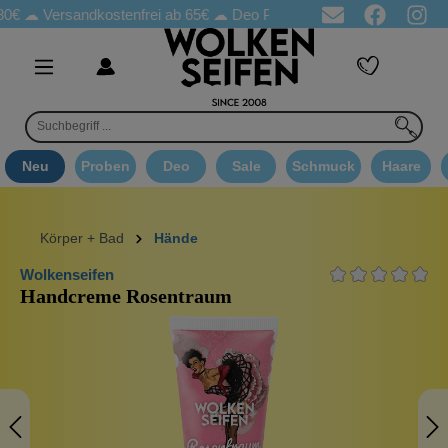
Versandkostenfrei ab 65€
☁ Deo Proben in jeder Bestellung
☁ G
Neu
Proben
Deo
Sale
Schmuck
Haare
Körper + Bad
Hände
Wolkenseifen
Handcreme Rosentraum