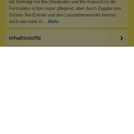
ist! Gefertigt mit Bio-Sheabutter und Bio-Kokosöl ist die
Formulatur schon super pflegend, aber durch Zugabe von
Grüner-Tee-Extrakt und den Lotusblütenextrakt kommt
noch viel mehr G…
Mehr
Inhaltsstoffe
Bewertungen (0)
Fragen & Antworten (0)
Eigenschaften:
Vegan
Haar & Haut-Typ:
für jede Haut
Marke: