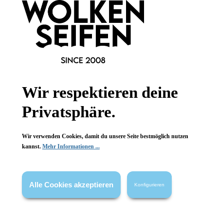
Wissenswertes
FAQ
Wir respektieren deine
Vertrag widerrufen
Privatsphäre.
* Alle Preise inkl. gesetzl. Mehrwertsteuer zzgl.
Versandkosten
,
wenn nicht anders angegeben.
Wir verwenden Cookies, damit du unsere Seite bestmöglich nutzen
kannst.
Mehr Informationen ...
Alle Cookies akzeptieren
Konfigurieren