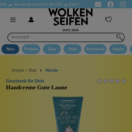
Versandkostenfrei ab 65€
☁ Deo Proben in jeder Bestellung
☁ 
Neu
Proben
Deo
Sale
Schmuck
Haare
Körper + Bad
Hände
Geschenk für Dich
Handcreme Gute Laune