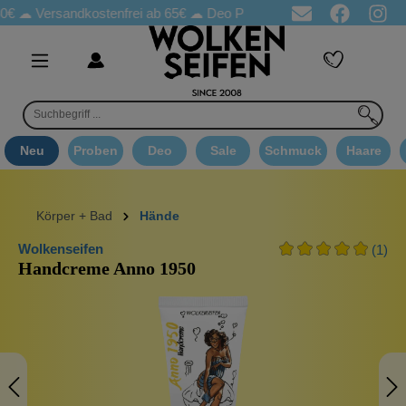
sandkostenfrei ab 65€
☁ Deo Proben in jeder Bestellung
☁ Goo
Neu
Proben
Deo
Sale
Schmuck
Haare
Körper + Bad
Hände
Wolkenseifen
(1)
Handcreme Anno 1950