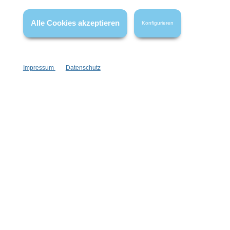
Wissenswertes
Alle Cookies akzeptieren
Konfigurieren
FAQ
Impressum
Datenschutz
Vertrag widerrufen
* Alle Preise inkl. gesetzl. Mehrwertsteuer zzgl.
Versandkosten
,
wenn nicht anders angegeben.