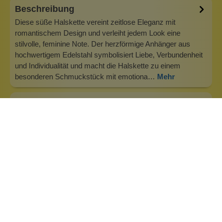
Beschreibung
Diese süße Halskette vereint zeitlose Eleganz mit
romantischem Design und verleiht jedem Look eine
stilvolle, feminine Note. Der herzförmige Anhänger aus
hochwertigem Edelstahl symbolisiert Liebe, Verbundenheit
und Individualität und macht die Halskette zu einem
besonderen Schmuckstück mit emotiona…
Mehr
Info zu Heideman Schmuck
Wir kreieren Schmuck, der nicht nur schön aussieht,
sondern dessen Material auch eine Bedeutung hat.
Schmuck, der die Stärke und Unabhängigkeit seiner Träger
widerspiegelt. steel: Top Qualität – ewig haltbar.Wir glauben,
dass „Was wir tragen, beeinflusst wie wir uns fühlen.“
Deshalb rufen wir al…
Inhaltsstoffe