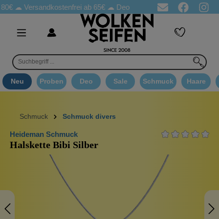
80€ ☁
Versandkostenfrei ab 65€
☁ Deo Proben in jeder Bestellung
Neu
Proben
Deo
Sale
Schmuck
Haare
Schmuck
Schmuck divers
Heideman Schmuck
Halskette Bibi Silber