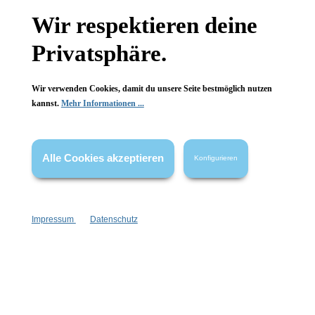
Gesetzliche Informationen
Wir respektieren deine
Wissenswertes
Privatsphäre.
FAQ
Wir verwenden Cookies, damit du unsere Seite bestmöglich nutzen
kannst.
Mehr Informationen ...
Alle Cookies akzeptieren
Konfigurieren
Vertrag widerrufen
* Alle Preise inkl. gesetzl. Mehrwertsteuer zzgl.
Versandkosten
,
wenn nicht anders angegeben.
Impressum
Datenschutz