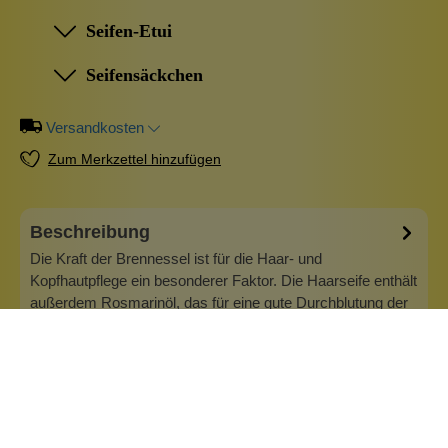
Seifen-Etui
Seifensäckchen
Versandkosten
Zum Merkzettel hinzufügen
Beschreibung
Die Kraft der Brennessel ist für die Haar- und
Kopfhautpflege ein besonderer Faktor. Die Haarseife enthält
außerdem Rosmarinöl, das für eine gute Durchblutung der
Kopfhaut sorgen soll. Die Seife ist mit ätherischem
Zitronenöl beduftet. Überfettungsgrad: 2% Zu empfehlen bei
normalem Haar und trocken…
Mehr
Info zu Wolkenseifen