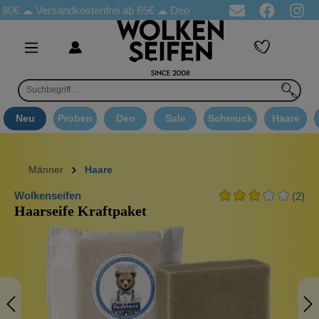
☁
Versandkostenfrei ab 65€
☁ Deo Proben in jeder Bestellung
☁ 
Neu
Proben
Deo
Sale
Schmuck
Haare
Männer
Haare
Wolkenseifen
(2)
Haarseife Kraftpaket