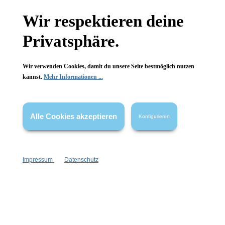
Wir respektieren deine
Newsletter abonnieren!
Privatsphäre.
Wir verwenden Cookies, damit du unsere Seite bestmöglich nutzen
kannst.
Mehr Informationen ...
Informationen
Alle Cookies akzeptieren
Konfigurieren
Gesetzliche Informationen
Wissenswertes
Impressum
Datenschutz
FAQ