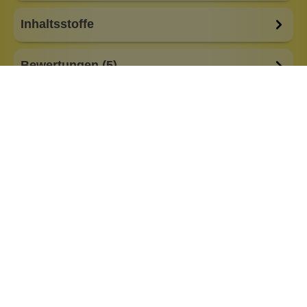
Inhaltsstoffe
Bewertungen (5)
Fragen & Antworten (0)
Besonderheiten:
alkoholfrei
basisch
feste Form
low Waste
plastikfreie Verpackung
Eigenschaften:
Vegan
Haar & Haut-Typ:
für jedes Haar