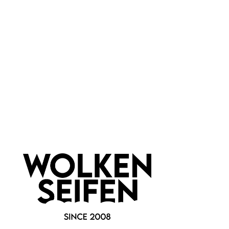
The Herbary -
Unicorn saure
Haarspülung saure
Haarspülung
Rinse
bei Haarseifen-Benutzung
leckerer Apfelduft
sorgt für Kämmbarkeit
60 g
150 ml
Inhalt:
(149,83 €*/kg)
Inhalt:
(73,27 €*/l)
8,99 €*
10,99 €*
Hinzufügen
Hinzufügen