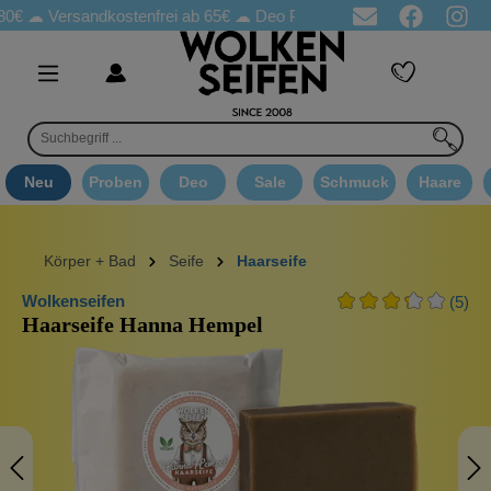
Versandkostenfrei ab 65€
☁ Deo Proben in jeder Bestellung
☁ G
Neu
Proben
Deo
Sale
Schmuck
Haare
Körper + Bad
Seife
Haarseife
Wolkenseifen
(5)
Haarseife Hanna Hempel