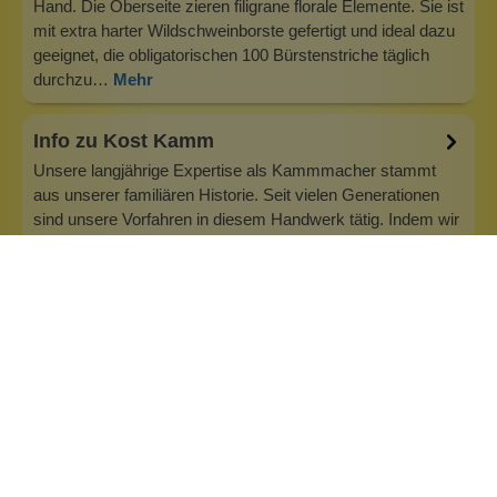
Hand. Die Oberseite zieren filigrane florale Elemente. Sie ist
mit extra harter Wildschweinborste gefertigt und ideal dazu
geeignet, die obligatorischen 100 Bürstenstriche täglich
durchzu…
Mehr
Info zu Kost Kamm
Unsere langjährige Expertise als Kammmacher stammt
aus unserer familiären Historie. Seit vielen Generationen
sind unsere Vorfahren in diesem Handwerk tätig. Indem wir
traditionelle Handwerkskunst mit modernen Techniken
verbinden, sind wir in der Lage, Kämme herzustellen, die
unseren hohen Standards…
Inhaltsstoffe
Bewertungen (0)
Fragen & Antworten (0)