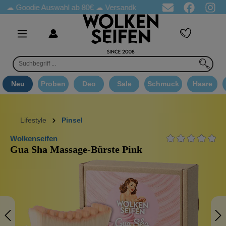
☁ Goodie Auswahl ab 80€ ☁
Versandkostenfrei ab 65€
☁ Deo Probe
Neu
Proben
Deo
Sale
Schmuck
Haare
Lifestyle
Pinsel
Wolkenseifen
Gua Sha Massage-Bürste Pink