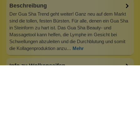
Beschreibung
Der Gua Sha Trend geht weiter! Ganz neu auf dem Markt
sind die tollen, festen Bürsten. Für alle, denen ein Gua Sha
in Steinform zu hart ist. Das Gua Sha Beauty- und
Massagetool kann helfen, die Lymphe im Gesicht bei
Schwellungen abzuleiten und die Durchblutung und somit
die Kollagenproduktion anzu…
Mehr
Info zu Wolkenseifen
Wolkenseifen ist ein Familienunternehmen. Gegründet
wurde es von Anne Merz (damals noch Anne Schaaf) im
Jahr 2008. Als Alleinerziehende zog sie die kleine Firma
nebenberuflich hoch. Der Zuspruch unserer Kunden gibt ihr
bis heute das gute Gefühl, dass sich all das gelohnt hat und
wir freuen uns, je…
Inhaltsstoffe