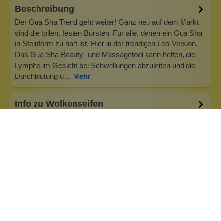
Beschreibung
Der Gua Sha Trend geht weiter! Ganz neu auf dem Markt
sind die tollen, festen Bürsten. Für alle, denen ein Gua Sha
in Steinform zu hart ist. Hier in der trendigen Leo-Version.
Das Gua Sha Beauty- und Massagetool kann helfen, die
Lymphe im Gesicht bei Schwellungen abzuleiten und die
Durchblutung u…
Mehr
Info zu Wolkenseifen
Wolkenseifen ist ein Familienunternehmen. Gegründet
wurde es von Anne Merz (damals noch Anne Schaaf) im
Jahr 2008. Als Alleinerziehende zog sie die kleine Firma
nebenberuflich hoch. Der Zuspruch unserer Kunden gibt ihr
bis heute das gute Gefühl, dass sich all das gelohnt hat und
wir freuen uns, je…
Inhaltsstoffe