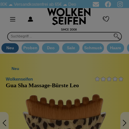
☁
Versandkostenfrei ab 65€
☁ Deo Proben in jeder Bestellung
☁ 
Neu
Proben
Deo
Sale
Schmuck
Haare
Neu
Wolkenseifen
Gua Sha Massage-Bürste Leo