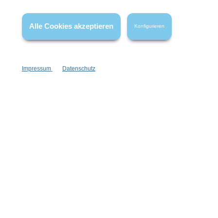
* Alle Preise inkl. gesetzl. Mehrwertsteuer zzgl.
Versandkosten
,
wenn nicht anders angegeben.
Alle Cookies akzeptieren
Konfigurieren
Impressum
Datenschutz