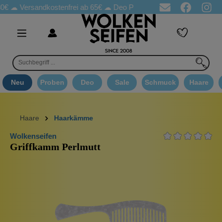
Versandkostenfrei ab 65€
☁ Deo Proben in jeder Bestellung
☁ G
Neu
Proben
Deo
Sale
Schmuck
Haare
Haare
Haarkämme
Wolkenseifen
Griffkamm Perlmutt