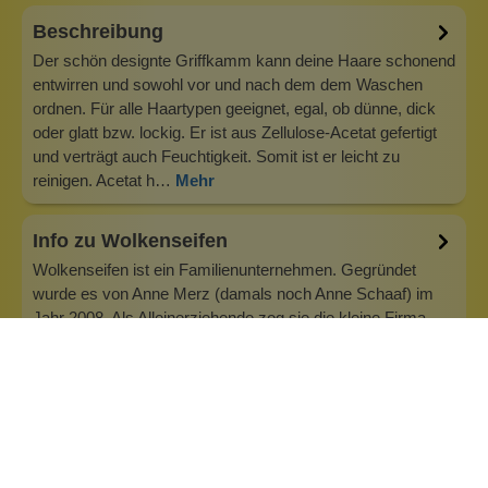
Beschreibung
Der schön designte Griffkamm kann deine Haare schonend
entwirren und sowohl vor und nach dem dem Waschen
ordnen. Für alle Haartypen geeignet, egal, ob dünne, dick
oder glatt bzw. lockig. Er ist aus Zellulose-Acetat gefertigt
und verträgt auch Feuchtigkeit. Somit ist er leicht zu
reinigen. Acetat h…
Mehr
Info zu Wolkenseifen
Wolkenseifen ist ein Familienunternehmen. Gegründet
wurde es von Anne Merz (damals noch Anne Schaaf) im
Jahr 2008. Als Alleinerziehende zog sie die kleine Firma
nebenberuflich hoch. Der Zuspruch unserer Kunden gibt ihr
bis heute das gute Gefühl, dass sich all das gelohnt hat und
wir freuen uns, je…
Inhaltsstoffe