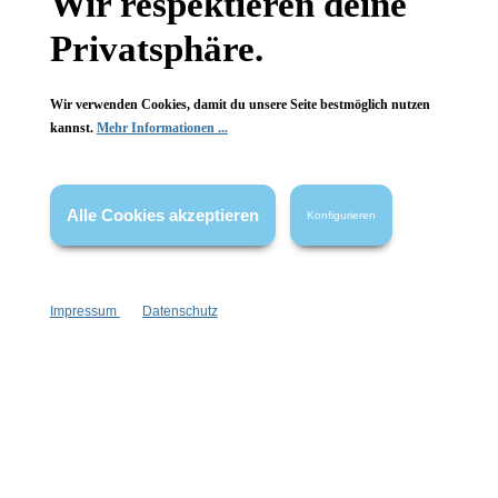
Wir respektieren deine
FAQ
Privatsphäre.
Wir verwenden Cookies, damit du unsere Seite bestmöglich nutzen
kannst.
Mehr Informationen ...
Vertrag widerrufen
Alle Cookies akzeptieren
* Alle Preise inkl. gesetzl. Mehrwertsteuer zzgl.
Versandkosten
,
Konfigurieren
wenn nicht anders angegeben.
Impressum
Datenschutz