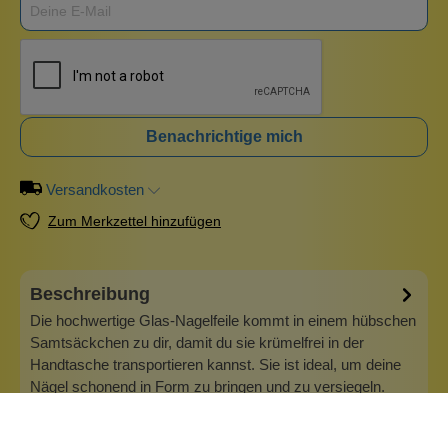
Benachrichtige mich
Versandkosten
Zum Merkzettel hinzufügen
Beschreibung
Die hochwertige Glas-Nagelfeile kommt in einem hübschen
Samtsäckchen zu dir, damit du sie krümelfrei in der
Handtasche transportieren kannst. Sie ist ideal, um deine
Nägel schonend in Form zu bringen und zu versiegeln.
Eine Glasfeile hat den Vorteil, dass sie sich nicht abnutzt
und sehr einfach…
Mehr