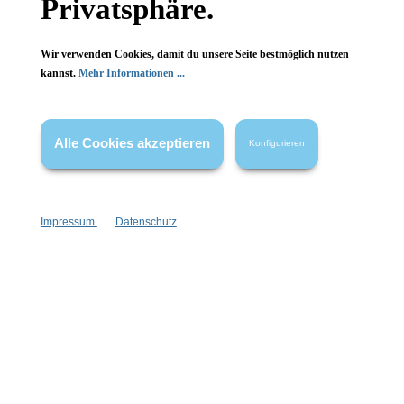
Privatsphäre.
Wir verwenden Cookies, damit du unsere Seite bestmöglich nutzen
kannst.
Mehr Informationen ...
Vertrag widerrufen
* Alle Preise inkl. gesetzl. Mehrwertsteuer zzgl.
Versandkosten
,
Alle Cookies akzeptieren
Konfigurieren
wenn nicht anders angegeben.
Impressum
Datenschutz