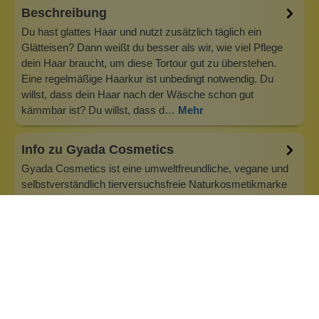
Beschreibung
Du hast glattes Haar und nutzt zusätzlich täglich ein
Glätteisen? Dann weißt du besser als wir, wie viel Pflege
dein Haar braucht, um diese Tortour gut zu überstehen.
Eine regelmäßige Haarkur ist unbedingt notwendig. Du
willst, dass dein Haar nach der Wäsche schon gut
kämmbar ist? Du willst, dass d…
Mehr
Info zu Gyada Cosmetics
Gyada Cosmetics ist eine umweltfreundliche, vegane und
selbstverständlich tierversuchsfreie Naturkosmetikmarke
aus Italien. Gyadas Mission ist einfach und
klar:Hochleistungskosmetik unter Verwendung
ausschließlich natürlicher Formulierungen anzubieten. Um
ein qualitativ hochwertiges Produkt zu er…
Inhaltsstoffe