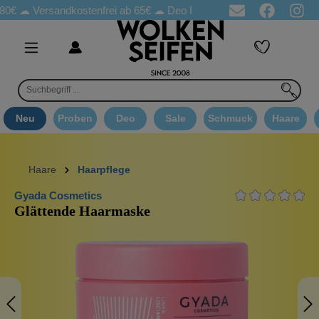
Versandkostenfrei ab 65€
☁ Deo Proben in jeder Bestellung
☁ 
Neu
Proben
Deo
Sale
Schmuck
Haare
Haare
Haarpflege
Gyada Cosmetics
Glättende Haarmaske