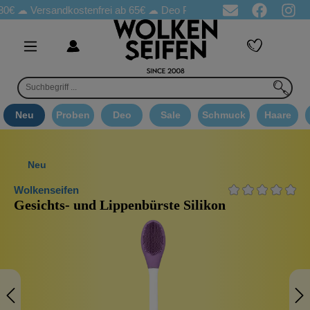
Versandkostenfrei ab 65€
☁ Deo Proben in jeder Bestellung
☁ G
Neu
Proben
Deo
Sale
Schmuck
Haare
Neu
Wolkenseifen
Gesichts- und Lippenbürste Silikon