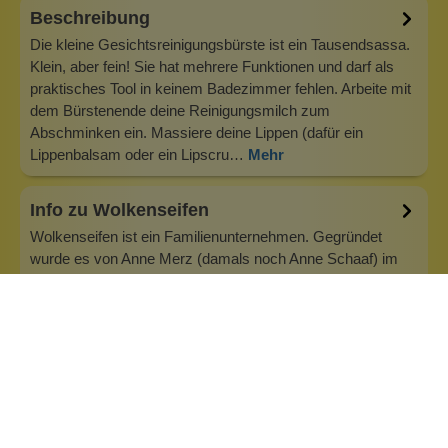
Beschreibung
Die kleine Gesichtsreinigungsbürste ist ein Tausendsassa.
Klein, aber fein! Sie hat mehrere Funktionen und darf als
praktisches Tool in keinem Badezimmer fehlen. Arbeite mit
dem Bürstenende deine Reinigungsmilch zum
Abschminken ein. Massiere deine Lippen (dafür ein
Lippenbalsam oder ein Lipscru…
Mehr
Info zu Wolkenseifen
Wolkenseifen ist ein Familienunternehmen. Gegründet
wurde es von Anne Merz (damals noch Anne Schaaf) im
Jahr 2008. Als Alleinerziehende zog sie die kleine Firma
nebenberuflich hoch. Der Zuspruch unserer Kunden gibt ihr
bis heute das gute Gefühl, dass sich all das gelohnt hat und
wir freuen uns, je…
Inhaltsstoffe