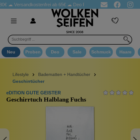
80€ ☁
Versandkostenfrei ab 65€
☁ Deo Proben in jeder Bestellung
Neu
Proben
Deo
Sale
Schmuck
Haare
Lifestyle
Badematten + Handtücher
Geschirrtücher
eDITION GUTE GEISTER
Geschirrtuch Halblang Fuchs