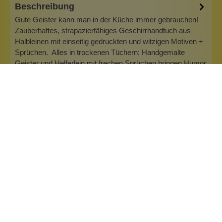
Beschreibung
Gute Geister kann man in der Küche immer gebrauchen!
Zauberhaftes, strapazierfähiges Geschirrhandtuch aus
Halbleinen mit einseitig gedruckten und witzigen Motiven +
Sprüchen. Alles in trockenen Tüchern: Handgemalte
Geister und Helferlein mit frechen Sprüchen bringen Humor
in die schnöde Küchenar…
Mehr
Inhaltsstoffe
Bewertungen (0)
Fragen & Antworten (0)
Marke:
eDITION GUTE GEISTER