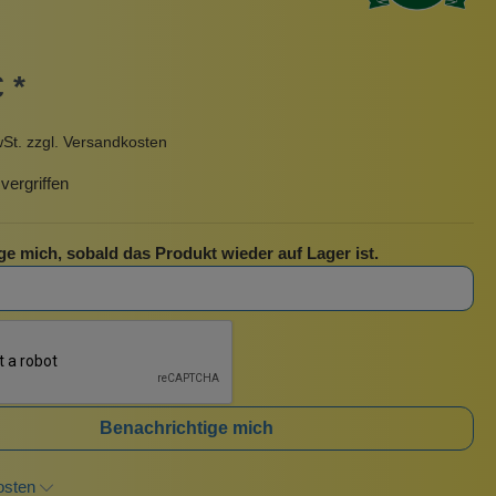
Pinzetten
Pomade
Insektenstiche
Sonnenschutz
 *
Taschen
rscrub
Körperpuder
wSt. zzgl. Versandkosten
urbeutel
Pinsel
ergriffen
Nachfüllpackungen
Haargummis und Spangen
ge mich, sobald das Produkt wieder auf Lager ist.
Rasur
Sonnenschutz
Benachrichtige mich
osten