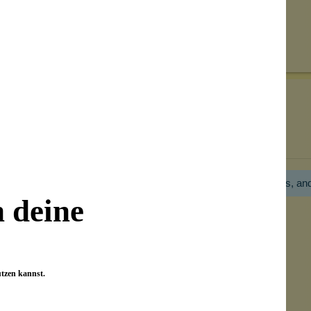
Senden
on unseren Kunden beantwortet werden.
Bewertungen nur in der aktuellen Sprache anzeigen.
Hier gibt es noch gar keine Bewertung! Bitte hilf uns, an
n deine
utzen kannst.