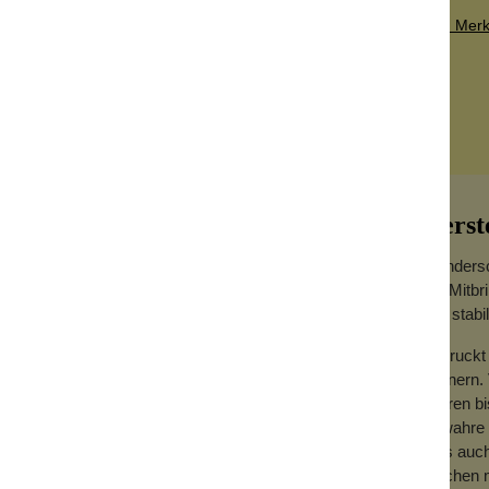
Zum Merkz
Herst
Wundersc
um Mitbr
aus stabi
Bedruckt 
erinnern.
. Die Dose hat zwei verschiedene schmale
Jahren bi
 Dose ist nicht nur schön bedruckt, sondern
Bewahre i
sdruck verleiht. Bewahre darin stilvoll dein
Was auch 
machen m