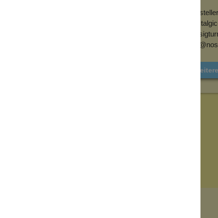
Herstelle
Nostalgi
Borsigtur
info@nost
Weitere