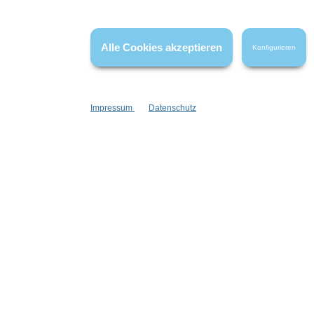
Echtheit überprüft. Sie können daher auch von Verbrauchern stammen,
die die bewerteten Produkte tatsächlich gar nicht erworben/genutzt
haben.
Alle Cookies akzeptieren
Konfigurieren
Impressum
Datenschutz