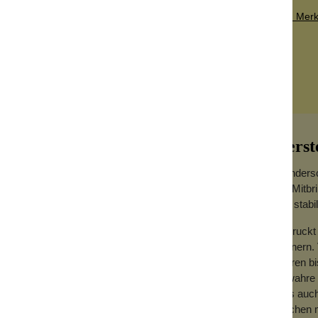
Zum Merkz
Herst
Wundersc
um Mitbr
aus stabi
erschlossen wird. Dadurch ist sie für alles
Bedruckt 
Du kannst darin Kaffeebohnen oder auch
erinnern.
hützenswerte Lebensmittel ist sie perfekt
Jahren bi
Bewahre i
Was auch 
e schmale Seiten, die mit unterschiedlichen
machen m