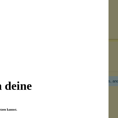
Senden
on unseren Kunden beantwortet werden.
Bewertungen nur in der aktuellen Sprache anzeigen.
Hier gibt es noch gar keine Bewertung! Bitte hilf uns, an
n deine
utzen kannst.