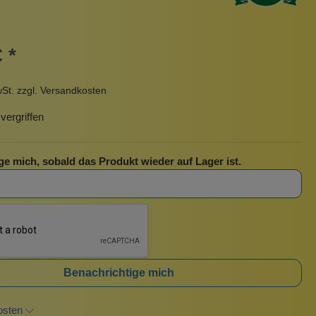
Pinzetten
Pomade
Insektenstiche
Sonnenschutz
 *
Taschen
rscrub
Körperpuder
wSt. zzgl. Versandkosten
urbeutel
Pinsel
ergriffen
Nachfüllpackungen
Haargummis und Spangen
ge mich, sobald das Produkt wieder auf Lager ist.
Rasur
Sonnenschutz
Benachrichtige mich
osten