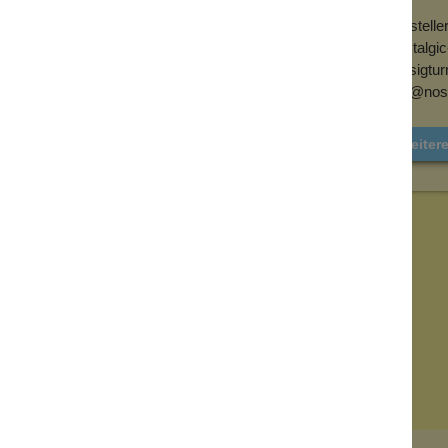
, sondern auch aufwändig geprägt, was ihr
Herstelle
Nostalgi
Borsigtur
info@nost
Weitere