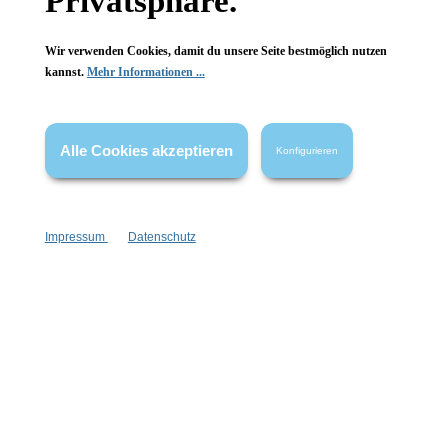
Privatsphäre.
Wir verwenden Cookies, damit du unsere Seite bestmöglich nutzen
kannst.
Mehr Informationen ...
Vertrag widerrufen
Alle Cookies akzeptieren
Konfigurieren
* Alle Preise inkl. gesetzl. Mehrwertsteuer zzgl.
Versandkosten
,
wenn nicht anders angegeben.
Impressum
Datenschutz