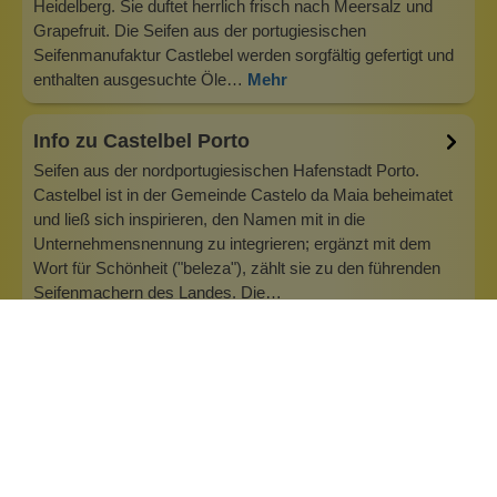
Heidelberg. Sie duftet herrlich frisch nach Meersalz und
Grapefruit. Die Seifen aus der portugiesischen
Seifenmanufaktur Castlebel werden sorgfältig gefertigt und
enthalten ausgesuchte Öle…
Mehr
Info zu Castelbel Porto
Seifen aus der nordportugiesischen Hafenstadt Porto.
Castelbel ist in der Gemeinde Castelo da Maia beheimatet
und ließ sich inspirieren, den Namen mit in die
Unternehmensnennung zu integrieren; ergänzt mit dem
Wort für Schönheit ("beleza"), zählt sie zu den führenden
Seifenmachern des Landes. Die…
Inhaltsstoffe
Bewertungen (0)
Fragen & Antworten (0)