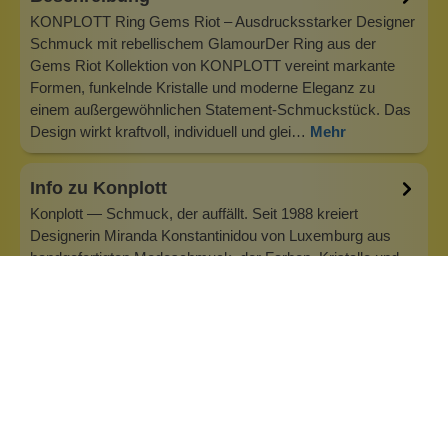
KONPLOTT Ring Gems Riot – Ausdrucksstarker Designer
Schmuck mit rebellischem GlamourDer Ring aus der
Gems Riot Kollektion von KONPLOTT vereint markante
Formen, funkelnde Kristalle und moderne Eleganz zu
einem außergewöhnlichen Statement-Schmuckstück. Das
Design wirkt kraftvoll, individuell und glei…
Mehr
Info zu Konplott
Konplott — Schmuck, der auffällt. Seit 1988 kreiert
Designerin Miranda Konstantinidou von Luxemburg aus
handgefertigten Modeschmuck, der Farben, Kristalle und
außergewöhnliche Details zu echten Statement-Pieces
vereint. Jedes Stück wird mit Liebe zum Detail gefertigt und
bringt Individualität in je…
Inhaltsstoffe
Bewertungen (0)