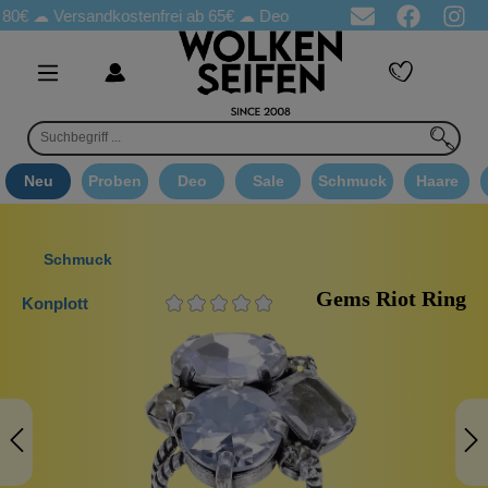
☁
Versandkostenfrei ab 65€
☁ Deo Proben in jeder Bestellung
☁ 
Neu
Proben
Deo
Sale
Schmuck
Haare
Schmuck
Gems Riot Ring
Konplott