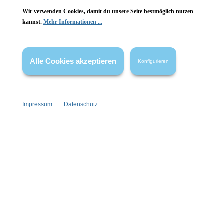
Wir verwenden Cookies, damit du unsere Seite bestmöglich nutzen
kannst.
Mehr Informationen ...
Vertrag widerrufen
* Alle Preise inkl. gesetzl. Mehrwertsteuer zzgl.
Versandkosten
,
Alle Cookies akzeptieren
Konfigurieren
wenn nicht anders angegeben.
Impressum
Datenschutz