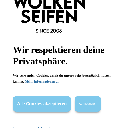
Newsletter abonnieren!
Wir respektieren deine
Informationen
Privatsphäre.
Gesetzliche Informationen
Wissenswertes
Wir verwenden Cookies, damit du unsere Seite bestmöglich nutzen
kannst.
Mehr Informationen ...
FAQ
Alle Cookies akzeptieren
Konfigurieren
Vertrag widerrufen