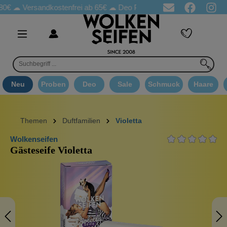
Versandkostenfrei ab 65€
☁ Deo Proben in jeder Bestellung
☁ 
Neu
Proben
Deo
Sale
Schmuck
Haare
Themen
Duftfamilien
Violetta
Wolkenseifen
Gästeseife Violetta