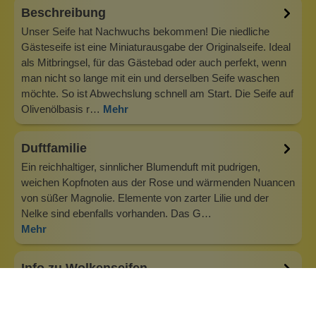
Beschreibung
Unser Seife hat Nachwuchs bekommen! Die niedliche
Gästeseife ist eine Miniaturausgabe der Originalseife. Ideal
als Mitbringsel, für das Gästebad oder auch perfekt, wenn
man nicht so lange mit ein und derselben Seife waschen
möchte. So ist Abwechslung schnell am Start. Die Seife auf
Olivenölbasis r…
Mehr
Duftfamilie
Ein reichhaltiger, sinnlicher Blumenduft mit pudrigen,
weichen Kopfnoten aus der Rose und wärmenden Nuancen
von süßer Magnolie. Elemente von zarter Lilie und der
Nelke sind ebenfalls vorhanden. Das G…
Mehr
Info zu Wolkenseifen
Wolkenseifen ist ein Familienunternehmen. Gegründet
wurde es von Anne Merz (damals noch Anne Schaaf) im