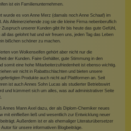
fen ist ein Familienunternehmen.
t wurde es von Anne Merz (damals noch Anne Schaaf) im
. Als Alleinerziehende zog sie die kleine Firma nebenberuflich
 Zuspruch unserer Kunden gibt ihr bis heute das gute Gefühl,
 all das gelohnt hat und wir freuen uns, jeden Tag das Leben
 ein bißchen schöner zu machen.
rten von Wolkenseifen gehört aber nicht nur die
heit der Kunden. Faire Gehälter, gute Stimmung in den
 somit eine hohe Mitarbeiterzufriedenheit ist ebenso wichtig.
iehen wir nicht in Rabattschlachten und bieten unsere
gefertigten Produkte auch nicht auf Plattformen an. Seit
hren ist auch Annes Sohn Lucas als studierter Betriebswirt
rd und kümmert sich um alles, was auf administrativer Seite
t.
eß Annes Mann Axel dazu, der als Diplom-Chemiker neues
mit einfließen ließ und wesentlich zur Entwicklung neuer
beiträgt. Außerdem ist er als ehemaliger Literaturübersetzer
e Autor für unsere informativen Blogbeiträge.