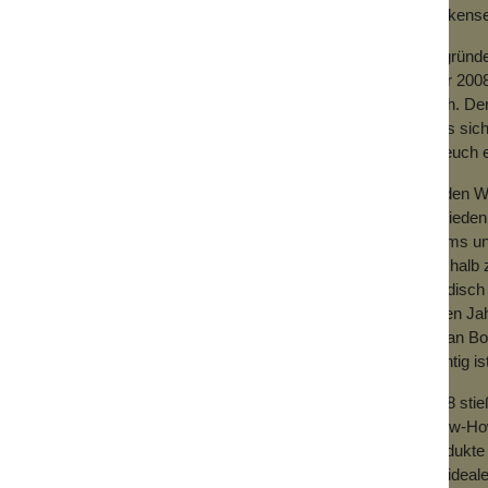
Wolkensei
Gegründe
Jahr 2008
hoch. Der
dass sich
für euch
Zu den We
Zufrieden
Teams und
Deshalb z
händisch 
vielen Ja
mit an Bo
wichtig is
2018 sti
Know-How 
Produkte 
der ideal