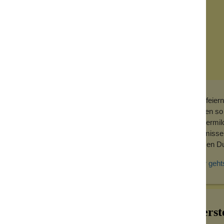
Wir feier
duften so
Buttermil
vermissen
diesen Du
Gästebad!
Hier geht
 Seife überzeugt werden sollen.
Herst