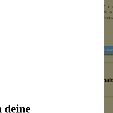
2024 fir
GmbH & 
Wolkense
Weiter
Inhalt
n deine