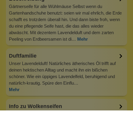
Gärtnerseife für alle Wühlmäuse Selbst wenn du
Gartenhandschuhe benutzt: seien wir mal ehrlich, die Erde
schafft es trotzdem überall hin. Und dann biste froh, wenn
du eine pflegende Seife hast, die das alles wieder
abwäscht. Mit dezentem Lavendelduft und dem zarten
Peeling von Erdbeersamen ist di…
Mehr
Duftfamilie
Unser Lavendelduft! Natürliches ätherisches Öl trifft auf
deinen hektischen Alltag und macht ihn ein bißchen
schöner. Wie ein üppiges Lavendelfeld, beruhigend und
natürlich-krautig. Spüre den Einflu…
Mehr
Info zu Wolkenseifen
Wolkenseifen ist ein Familienunternehmen. Gegründet
wurde es von Anne Merz (damals noch Anne Schaaf) im
Jahr 2008. Als Alleinerziehende zog sie die kleine Firma