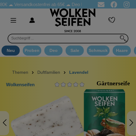
☁
Versandkostenfrei ab 65€
☁ Deo Proben in jeder Bestellung
☁ 
Neu
Proben
Deo
Sale
Schmuck
Haare
Themen
Duftfamilien
Lavendel
Gärtnerseife
Wolkenseifen