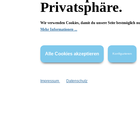
Privatsphäre.
Fragen & Antworten
Wir verwenden Cookies, damit du unsere Seite bestmöglich n
Mehr Informationen ...
Deine Frage kann entweder von uns, von Herstellern oder v
Alle Cookies akzeptieren
Konfigurieren
Bewertungen
Impressum
Datenschutz
0 von 0 Bewertungen
Begeistert? Dann los!
Wir freuen uns über deine Bewertung. Damit hilfst du uns,
auch Andere zu begeistern.
Hier Bewertung abgeben