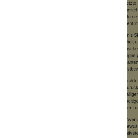
gesetzte 
organisch
moderne O
Akzent i
Aven’s Si
Freiheit 
Menschen,
Designs p
eleganten
selbstbew
Charakter
Ausdruck
auffällig
vielseiti
jedem Loo
Mit Aven
stilbewus
kreativst