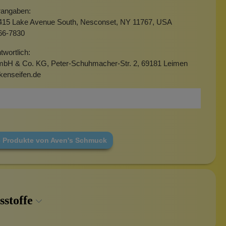
erangaben:
15 Lake Avenue South, Nesconset, NY 11767, USA
66-7830
twortlich:
mbH & Co. KG, Peter-Schuhmacher-Str. 2, 69181 Leimen
kenseifen.de
e Produkte von Aven's Schmuck
sstoffe