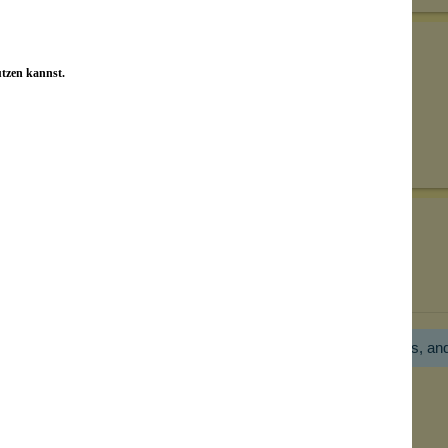
utzen kannst.
Senden
on unseren Kunden beantwortet werden.
Bewertungen nur in der aktuellen Sprache anzeigen.
Hier gibt es noch gar keine Bewertung! Bitte hilf uns, an