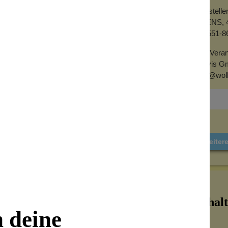
Herstell
AVENS, 4
+1 551-8
EU-Veran
Alovis G
info@wol
Weiter
Inhalt
n deine