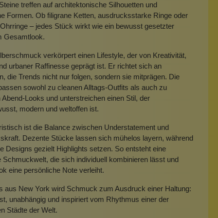
Steine treffen auf architektonische Silhouetten und
e Formen. Ob filigrane Ketten, ausdrucksstarke Ringe oder
hrringe – jedes Stück wirkt wie ein bewusst gesetzter
m Gesamtlook.
lberschmuck verkörpert einen Lifestyle, der von Kreativität,
und urbaner Raffinesse geprägt ist. Er richtet sich an
 die Trends nicht nur folgen, sondern sie mitprägen. Die
assen sowohl zu cleanen Alltags-Outfits als auch zu
 Abend-Looks und unterstreichen einen Stil, der
usst, modern und weltoffen ist.
istisch ist die Balance zwischen Understatement und
skraft. Dezente Stücke lassen sich mühelos layern, während
ere Designs gezielt Highlights setzen. So entsteht eine
ge Schmuckwelt, die sich individuell kombinieren lässt und
k eine persönliche Note verleiht.
’s aus New York wird Schmuck zum Ausdruck einer Haltung:
st, unabhängig und inspiriert vom Rhythmus einer der
en Städte der Welt.