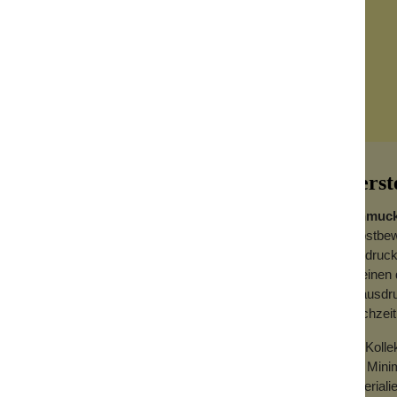
Herst
Schmuck
selbstbew
Ausdruck
vereinen 
hligen kleinen Blüten. Sie bewegen sich
zu ausdru
gleichzeit
Die Koll
aus Mini
Materialie