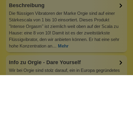
Beschreibung
Die flüssigen Vibratoren der Marke Orgie sind auf einer
Stärkescala von 1 bis 10 einsortiert. Dieses Produkt
"Intense Orgasm" ist ziemlich weit oben auf der Scala zu
Hause: eine 8 von 10! Damit ist es der zweitstärkste
Flüssigvibrator, den wir anbieten können. Er hat eine sehr
hohe Konzentration an…
Mehr
Info zu Orgie - Dare Yourself
Wir bei Orgie sind stolz darauf, ein in Europa gegründetes
interkontinentales Unternehmen zu sein, das exklusive
Formeln anbietet, die mit Wirkstoffen aus dem
brasilianischen Amazonas-Regenwald angereichert sind.
Mit über 30 Jahren Erfahrung in der Erotikbranche
verbinden wir Kreativität mit forts…
Inhaltsstoffe