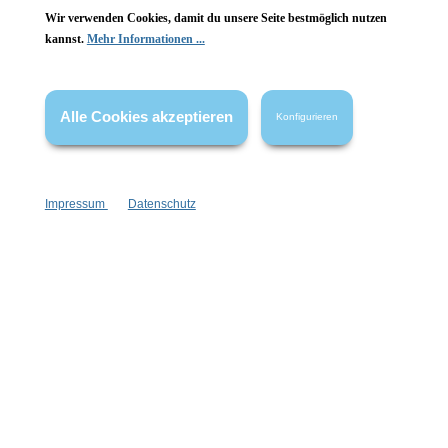
Wir verwenden Cookies, damit du unsere Seite bestmöglich nutzen
Vertrag widerrufen
kannst.
Mehr Informationen ...
* Alle Preise inkl. gesetzl. Mehrwertsteuer zzgl.
Versandkosten
,
wenn nicht anders angegeben.
Alle Cookies akzeptieren
Konfigurieren
Impressum
Datenschutz