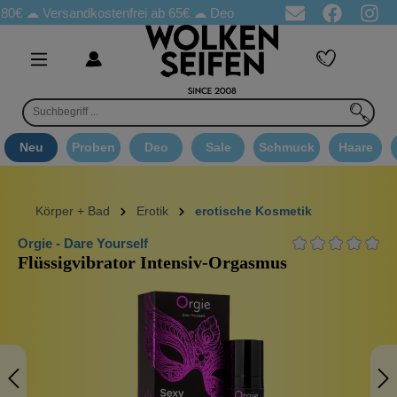
☁
Versandkostenfrei ab 65€
☁ Deo Proben in jeder Bestellung
☁ 
Neu
Proben
Deo
Sale
Schmuck
Haare
Körper + Bad
Erotik
erotische Kosmetik
Orgie - Dare Yourself
Flüssigvibrator Intensiv-Orgasmus