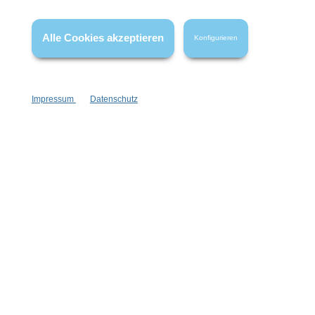
* Alle Preise inkl. gesetzl. Mehrwertsteuer zzgl.
Versandkosten
,
wenn nicht anders angegeben.
Alle Cookies akzeptieren
Konfigurieren
Impressum
Datenschutz