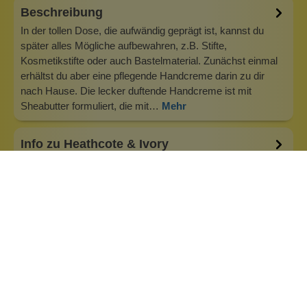
Beschreibung
In der tollen Dose, die aufwändig geprägt ist, kannst du
später alles Mögliche aufbewahren, z.B. Stifte,
Kosmetikstifte oder auch Bastelmaterial. Zunächst einmal
erhältst du aber eine pflegende Handcreme darin zu dir
nach Hause. Die lecker duftende Handcreme ist mit
Sheabutter formuliert, die mit…
Mehr
Info zu Heathcote & Ivory
Heathcote &amp; Ivory ist ein typisch britisches
Kosmetikunternehmen mit Sitz in Queens Park in London.
Unter der Leitung von Denis Aaronson hat sich das
Unternehmen in über zwanzig Jahren einen Ruf für seine
preisgekrönte Expertise in der Herstellung wunderschön
gestalteter und duftender Produkte…
Inhaltsstoffe