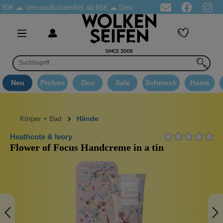
☁
Versandkostenfrei ab 65€
☁ Deo Proben in jeder Bestellung
☁ 
Neu
Proben
Deo
Sale
Schmuck
Haare
Körper + Bad
Hände
Heathcote & Ivory
Flower of Focus Handcreme in a tin