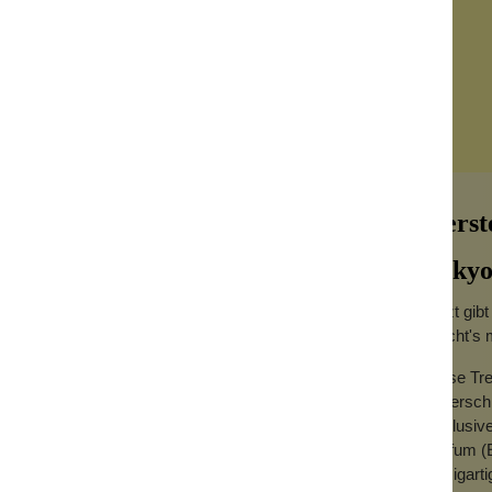
Herst
Tokyo
Jetzt gib
macht's 
als deinem Anführer. Eine überaus
Diese Tr
en Seerose, umgeben von schimmernder
höhersch
uch und Vetiver. Fliege durch reale und
Exklusive
Parfum (E
einzigart