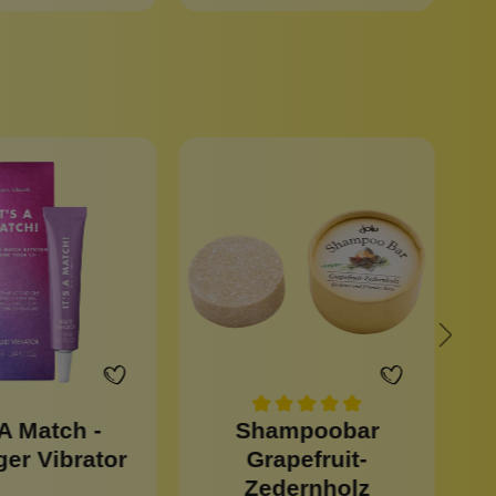
 A Match -
Shampoobar
A
ger Vibrator
Grapefruit-
Zedernholz