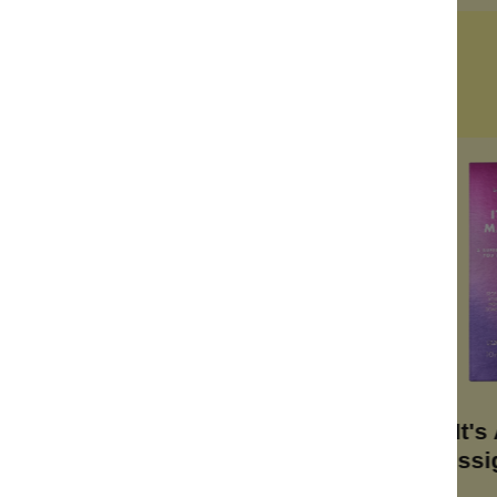
Kunden kauften auch
bar
Anti-Hornhaut-
It's
range
Fußcreme
flüssi