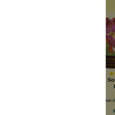
Ähnliche Produkte
ims No.
EdP Savage Belle
EdP So
No. 68
Inhalt:
29.5 ml
Inhalt:
2
03,39 €*/l)
(2.203,39 €*/l)
*
65,00 €*