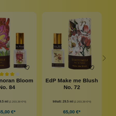
noran Bloom
EdP Make me Blush
Ed
No. 84
No. 72
9.5 ml
Inhalt:
29.5 ml
(2.203,39 €*/l)
(2.203,39 €*/l)
65,00 €*
65,00 €*