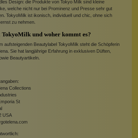
dles Design: die Produkte von Tokyo Milk sind kleine
e, welche nicht nur bei Prominenz und Presse sehr gut
 TokyoMilk ist ikonisch, individuell und chic, ohne sich
 ernst zu nehmen.
t TokyoMilk und woher kommt es?
m aufsteigenden Beautylabel TokyoMilk steht die Schöpferin
ena. Sie hat langjährige Erfahrung in exklusiven Düften,
wie Beautyartikeln.
rangaben:
ena Collections
ndustries
Emporia St
al
2 USA
gotelena.com
wortlich: