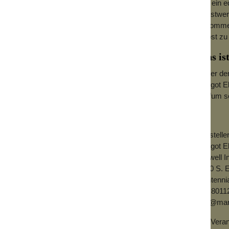
und ein e
Kunstwerk
ankommen.
selbst zu
Was is
Hinter de
Margot El
Parfum so
Herstelle
Margot El
Burwell I
6890 S. 
Centenni
CO 8011
info@mar
EU-Verant