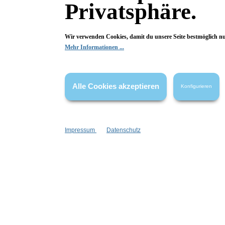
Privatsphäre.
Bewertungen
Wir verwenden Cookies, damit du unsere Seite bestmöglich n
Mehr Informationen ...
0 von 0 Bewertungen
Begeistert? Dann los!
Alle Cookies akzeptieren
Konfigurieren
Wir freuen uns über deine Bewertung. Damit hilfst du uns,
auch Andere zu begeistern.
Hier Bewertung abgeben
Impressum
Datenschutz
Die Bewertungen werden vor ihrer Veröffentlichung nicht auf ihre
Echtheit überprüft. Sie können daher auch von Verbrauchern stammen,
die die bewerteten Produkte tatsächlich gar nicht erworben/genutzt
haben.