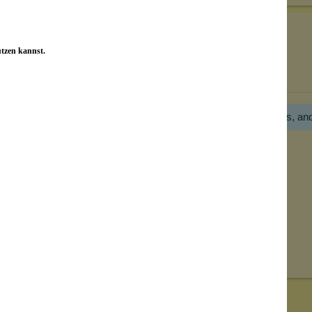
utzen kannst.
Bewertungen nur in der aktuellen Sprache anzeigen.
Hier gibt es noch gar keine Bewertung! Bitte hilf uns, an