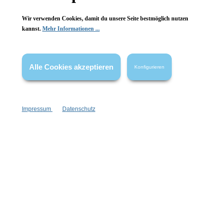
Wir verwenden Cookies, damit du unsere Seite bestmöglich nutzen
kannst.
Mehr Informationen ...
Vertrag widerrufen
Alle Cookies akzeptieren
Konfigurieren
* Alle Preise inkl. gesetzl. Mehrwertsteuer zzgl.
Versandkosten
,
wenn nicht anders angegeben.
Impressum
Datenschutz