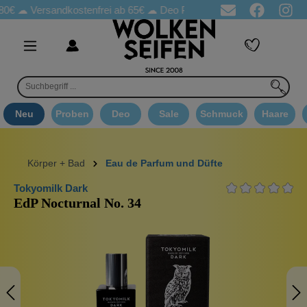
Versandkostenfrei ab 65€
☁ Deo Proben in jeder Bestellung
☁ G
Neu
Proben
Deo
Sale
Schmuck
Haare
Körper + Bad
Eau de Parfum und Düfte
Tokyomilk Dark
EdP Nocturnal No. 34