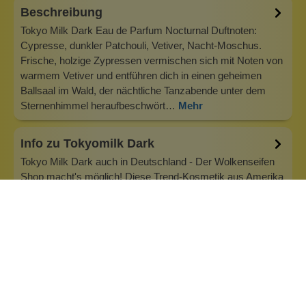
Beschreibung
Tokyo Milk Dark Eau de Parfum Nocturnal Duftnoten:
Cypresse, dunkler Patchouli, Vetiver, Nacht-Moschus.
Frische, holzige Zypressen vermischen sich mit Noten von
warmem Vetiver und entführen dich in einen geheimen
Ballsaal im Wald, der nächtliche Tanzabende unter dem
Sternenhimmel heraufbeschwört…
Mehr
Info zu Tokyomilk Dark
Tokyo Milk Dark auch in Deutschland - Der Wolkenseifen
Shop macht's möglich! Diese Trend-Kosmetik aus Amerika
lässt Frauenherzen höherschlagen. Überzeugend mit ihrem
einzigartigen Vintage-Stil. Handcremes mit Sheabutter oder
das Eau de Parfum (EdP). Unerwartete Essenzen, feinste
Rohstoffe und ein…
Inhaltsstoffe