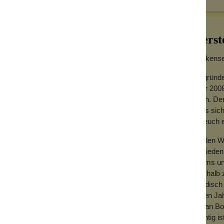
Herst
asche
Wolkensei
Gegründe
Jahr 2008
hoch. Der
dass sich
für euch
Zu den We
Zufrieden
Teams und
Deshalb z
händisch 
vielen Ja
mit an Bo
wichtig is