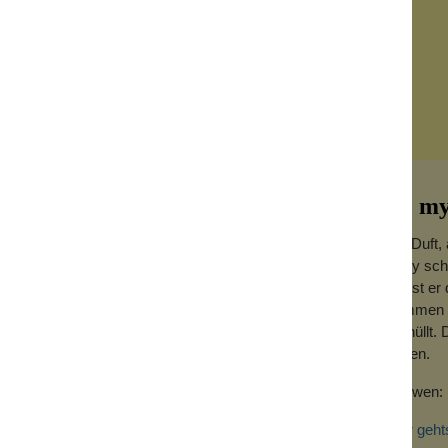
Be my
Ein Duft,
Baby sch
ist, ist 
kommen hi
umhüllt. 
haben.
Für wen:
Hier geht