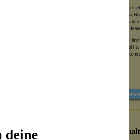
2018 sti
Know-How 
Produkte 
der ideal
2024 fir
GmbH & 
Wolkense
Weiter
n deine
Inhalt