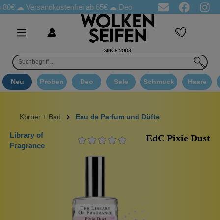
☁
Versandkostenfrei ab 65€
☁ Deo Proben in jeder Bestellung
☁
Neu
Proben
Deo
Sale
Schmuck
Haare
Körper + Bad
Eau de Parfum und Düfte
Library of
EdC Pixie Dust
Fragrance