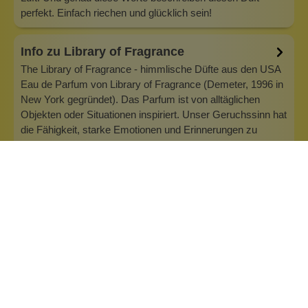
perfekt. Einfach riechen und glücklich sein!
Info zu Library of Fragrance
The Library of Fragrance - himmlische Düfte aus den USA
Eau de Parfum von Library of Fragrance (Demeter, 1996 in
New York gegründet). Das Parfum ist von alltäglichen
Objekten oder Situationen inspiriert. Unser Geruchssinn hat
die Fähigkeit, starke Emotionen und Erinnerungen zu
erzeugen. Daher wur…
Inhaltsstoffe
Bewertungen (0)
Fragen & Antworten (0)