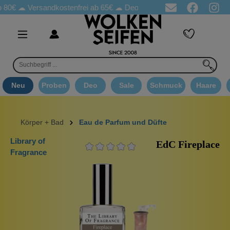
0€ ☁
Versandkostenfrei ab 65€
☁ Deo Proben in jeder Bestellung
Neu
Proben
Deo
Sale
Schmuck
Haare
Körper + Bad
Eau de Parfum und Düfte
Library of
EdC Fireplace
Fragrance