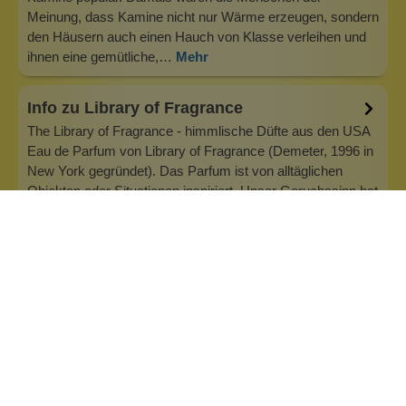
Meinung, dass Kamine nicht nur Wärme erzeugen, sondern
den Häusern auch einen Hauch von Klasse verleihen und
ihnen eine gemütliche,…
Mehr
Info zu Library of Fragrance
The Library of Fragrance - himmlische Düfte aus den USA
Eau de Parfum von Library of Fragrance (Demeter, 1996 in
New York gegründet). Das Parfum ist von alltäglichen
Objekten oder Situationen inspiriert. Unser Geruchssinn hat
die Fähigkeit, starke Emotionen und Erinnerungen zu
erzeugen. Daher wur…
Inhaltsstoffe
Bewertungen (0)
Fragen & Antworten (0)