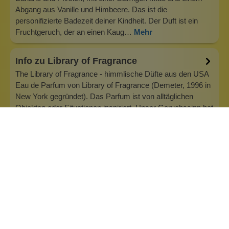
Abgang aus Vanille und Himbeere. Das ist die
personifizierte Badezeit deiner Kindheit. Der Duft ist ein
Fruchtgeruch, der an einen Kaug…
Mehr
Info zu Library of Fragrance
The Library of Fragrance - himmlische Düfte aus den USA
Eau de Parfum von Library of Fragrance (Demeter, 1996 in
New York gegründet). Das Parfum ist von alltäglichen
Objekten oder Situationen inspiriert. Unser Geruchssinn hat
die Fähigkeit, starke Emotionen und Erinnerungen zu
erzeugen. Daher wur…
Inhaltsstoffe
Bewertungen (0)
Fragen & Antworten (0)