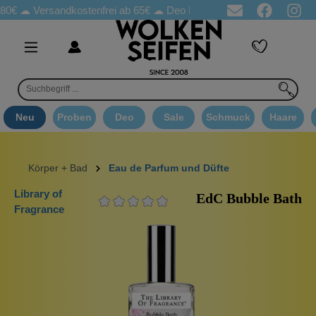
€ ☁
Versandkostenfrei ab 65€
☁ Deo Proben in jeder Bestellung
Neu
Proben
Deo
Sale
Schmuck
Haare
Körper + Bad
Eau de Parfum und Düfte
Library of
EdC Bubble Bath
Fragrance