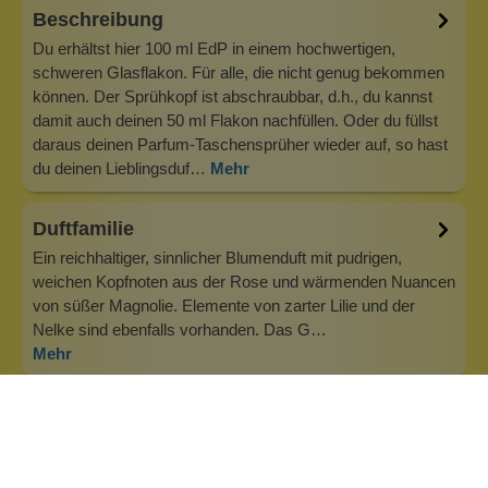
Beschreibung
Du erhältst hier 100 ml EdP in einem hochwertigen,
schweren Glasflakon. Für alle, die nicht genug bekommen
können. Der Sprühkopf ist abschraubbar, d.h., du kannst
damit auch deinen 50 ml Flakon nachfüllen. Oder du füllst
daraus deinen Parfum-Taschensprüher wieder auf, so hast
du deinen Lieblingsduf…
Mehr
Duftfamilie
Ein reichhaltiger, sinnlicher Blumenduft mit pudrigen,
weichen Kopfnoten aus der Rose und wärmenden Nuancen
von süßer Magnolie. Elemente von zarter Lilie und der
Nelke sind ebenfalls vorhanden. Das G…
Mehr
Info zu Wolkenseifen
Wolkenseifen ist ein Familienunternehmen. Gegründet
wurde es von Anne Merz (damals noch Anne Schaaf) im