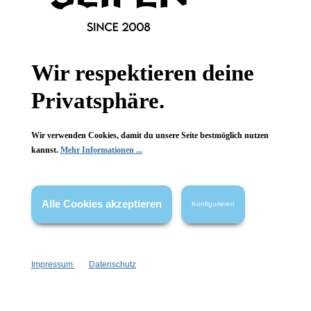
Informationen
Wir respektieren deine
Gesetzliche Informationen
Privatsphäre.
Wissenswertes
Wir verwenden Cookies, damit du unsere Seite bestmöglich nutzen
FAQ
kannst.
Mehr Informationen ...
Alle Cookies akzeptieren
Konfigurieren
Vertrag widerrufen
* Alle Preise inkl. gesetzl. Mehrwertsteuer zzgl.
Versandkosten
,
Impressum
Datenschutz
wenn nicht anders angegeben.