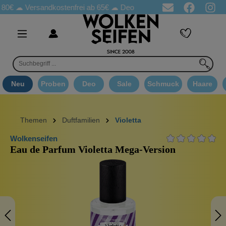
☁
Versandkostenfrei ab 65€
☁ Deo Proben in jeder Bestellung
☁ 
Neu
Proben
Deo
Sale
Schmuck
Haare
Themen
Duftfamilien
Violetta
Wolkenseifen
Eau de Parfum Violetta Mega-Version