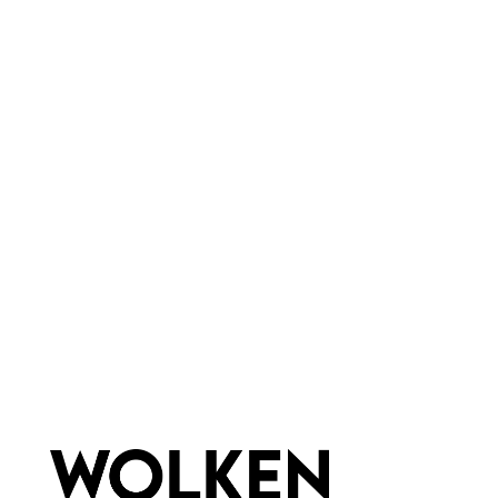
On the Rocks
Eigenschaften:
Vegan
Marke:
Wolkenseifen
Material:
Glas
Newsletter abonnieren!