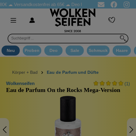
☁
Versandkostenfrei ab 65€
☁ Deo Proben in jeder Bestellung
☁ 
Neu
Proben
Deo
Sale
Schmuck
Haare
Körper + Bad
Eau de Parfum und Düfte
Wolkenseifen
(1)
Eau de Parfum On the Rocks Mega-Version