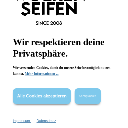
Informationen
Wir respektieren deine
Gesetzliche Informationen
Privatsphäre.
Wissenswertes
Wir verwenden Cookies, damit du unsere Seite bestmöglich nutzen
kannst.
Mehr Informationen ...
FAQ
Alle Cookies akzeptieren
Konfigurieren
Vertrag widerrufen
Impressum
Datenschutz
* Alle Preise inkl. gesetzl. Mehrwertsteuer zzgl.
Versandkosten
,