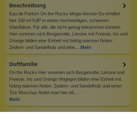
Beschreibung
Eau de Parfum On the Rocks Mega-Version Du erhältst
hier 100 ml EdP in einem hochwertigen, schweren
Glasflakon. Für alle, die nicht genug bekommen können.
Hier vereinen sich Bergamotte, Limone mit Freesie, Iris und
Orange bilden eine Einheit mit holzig warmen Noten.
Zedern- und Sandelholz und eine…
Mehr
Duftfamilie
On the Rocks Hier vereinen sich Bergamotte, Limone und
Freesie. Iris und Orange hingegen bilden eine Einheit mit
holzig warmen Noten. Zedern- und Sandelholz und einen
Tick Moschus findet man hier eb…
Mehr
Info zu Wolkenseifen
Wolkenseifen ist ein Familienunternehmen. Gegründet
wurde es von Anne Merz (damals noch Anne Schaaf) im