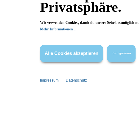
Privatsphäre.
Wir verwenden Cookies, damit du unsere Seite bestmöglich n
Mehr Informationen ...
Alle Cookies akzeptieren
Fragen & Antworten
Konfigurieren
Deine Frage kann entweder von uns, von Herstellern oder v
Impressum
Datenschutz
Bewertungen
2 von 2 Bewertungen
5 von 5 Sternen