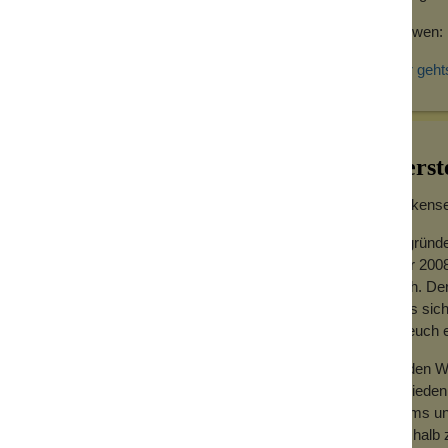
Für wen:
Hier geht
Herst
Wolkensei
Gegründe
Jahr 2008
hoch. Der
dass sich
für euch
Zu den We
Zufrieden
Teams und
Deshalb z