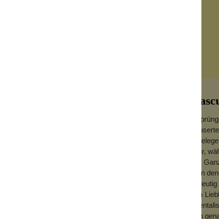
Mascu
Ursprüngl
mauserte 
Angelegen
wahr, wä
Das Ganze
er an den
n die süße Richtung. Allgemein gilt er bei
eindeutig
hr gern auch von Kundinnen genutzt.
zum Liebl
"oriental
man gena