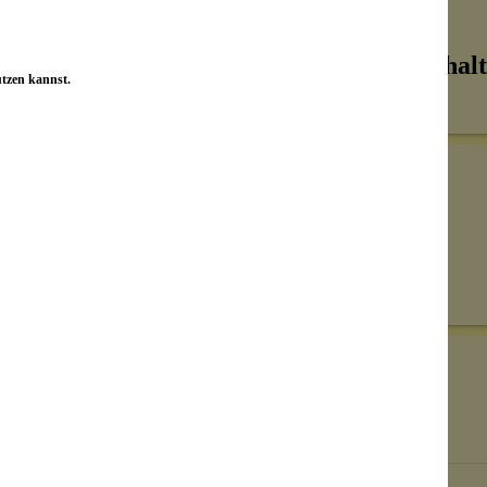
Inhalt
utzen kannst.
Senden
on unseren Kunden beantwortet werden.
Bewertungen nur in der aktuellen Sprache anzeigen.