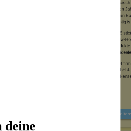
händisch 
vielen Ja
mit an Bo
wichtig is
2018 sti
Know-How 
Produkte 
der ideal
2024 fir
GmbH & 
Wolkense
Weiter
n deine