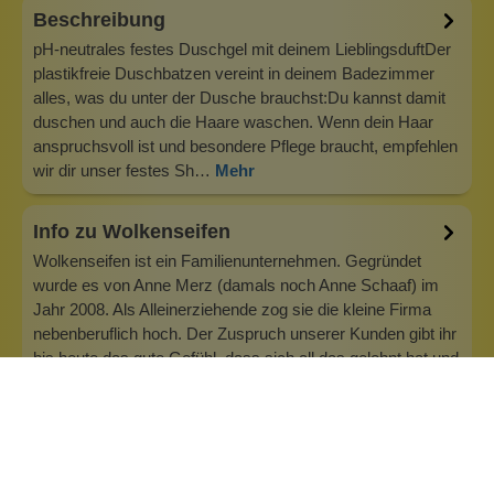
Beschreibung
pH-neutrales festes Duschgel mit deinem LieblingsduftDer
plastikfreie Duschbatzen vereint in deinem Badezimmer
alles, was du unter der Dusche brauchst:Du kannst damit
duschen und auch die Haare waschen. Wenn dein Haar
anspruchsvoll ist und besondere Pflege braucht, empfehlen
wir dir unser festes Sh…
Mehr
Info zu Wolkenseifen
Wolkenseifen ist ein Familienunternehmen. Gegründet
wurde es von Anne Merz (damals noch Anne Schaaf) im
Jahr 2008. Als Alleinerziehende zog sie die kleine Firma
nebenberuflich hoch. Der Zuspruch unserer Kunden gibt ihr
bis heute das gute Gefühl, dass sich all das gelohnt hat und
wir freuen uns, je…
Inhaltsstoffe