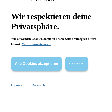
Gesetzliche Informationen
Wir respektieren deine
Wissenswertes
Privatsphäre.
FAQ
Wir verwenden Cookies, damit du unsere Seite bestmöglich nutzen
kannst.
Mehr Informationen ...
Vertrag widerrufen
Alle Cookies akzeptieren
Konfigurieren
* Alle Preise inkl. gesetzl. Mehrwertsteuer zzgl.
Versandkosten
,
wenn nicht anders angegeben.
Impressum
Datenschutz