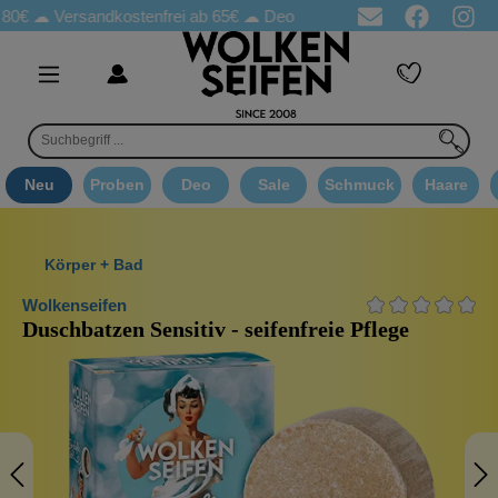
☁
Versandkostenfrei ab 65€
☁ Deo Proben in jeder Bestellung
☁ 
Neu
Proben
Deo
Sale
Schmuck
Haare
Körper + Bad
Wolkenseifen
Duschbatzen Sensitiv - seifenfreie Pflege