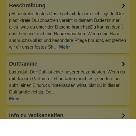
Beschreibung
pH-neutrales festes Duschgel mit deinem LieblingsduftDer
plastikfreie Duschbatzen vereint in deinem Badezimmer
alles, was du unter der Dusche brauchst:Du kannst damit
duschen und auch die Haare waschen. Wenn dein Haar
anspruchsvoll ist und besondere Pflege braucht, empfehlen
wir dir unser festes Sh…
Mehr
Duftfamilie
Luxusduft Der Duft ist einer unserer dezentesten. Wenn du
mit deinem Parfum nicht auffallen möchtest, sondern nur
subtil einen Eindruck hinterlassen willst, bist du in dieser
Duftfamilie richtig. De…
Mehr
Info zu Wolkenseifen
Wolkenseifen ist ein Familienunternehmen. Gegründet
wurde es von Anne Merz (damals noch Anne Schaaf) im