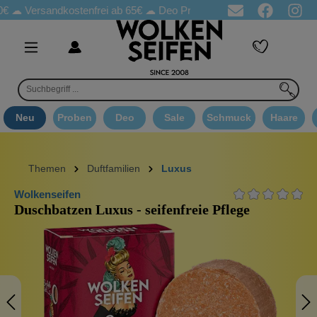
ersandkostenfrei ab 65€
☁ Deo Proben in jeder Bestellung
☁ Go
Neu
Proben
Deo
Sale
Schmuck
Haare
Themen
Duftfamilien
Luxus
Wolkenseifen
Duschbatzen Luxus - seifenfreie Pflege